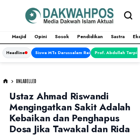
Masjid
Opini
Sosok
Pendidikan
Sastra
Ek
Headline
Siswa MTs Darussalam Raih Juara 1 dalam Porsen
Prof. Abdullah Terpi
UNLABELLED
Ustaz Ahmad Riswandi
Mengingatkan Sakit Adalah
Kebaikan dan Penghapus
Dosa Jika Tawakal dan Rida