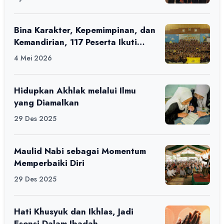
Bina Karakter, Kepemimpinan, dan
Kemandirian, 117 Peserta Ikuti
Alfaro Camp di MAN 1 Darussalam
4 Mei 2026
Ciamis
Hidupkan Akhlak melalui Ilmu
yang Diamalkan
29 Des 2025
Maulid Nabi sebagai Momentum
Memperbaiki Diri
29 Des 2025
Hati Khusyuk dan Ikhlas, Jadi
Esensi Dalam Ibadah