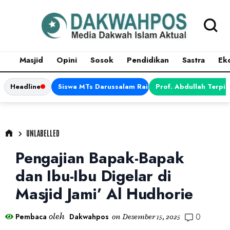
Masjid
Opini
Sosok
Pendidikan
Sastra
Ek
Headline
Siswa MTs Darussalam Raih Juara 1 dalam Porsen
Prof. Abdullah Terpi
UNLABELLED
Pengajian Bapak-Bapak
dan Ibu-Ibu Digelar di
Masjid Jami’ Al Hudhorie
0
oleh
Pembaca
Dakwahpos
on
Desember 15, 2025