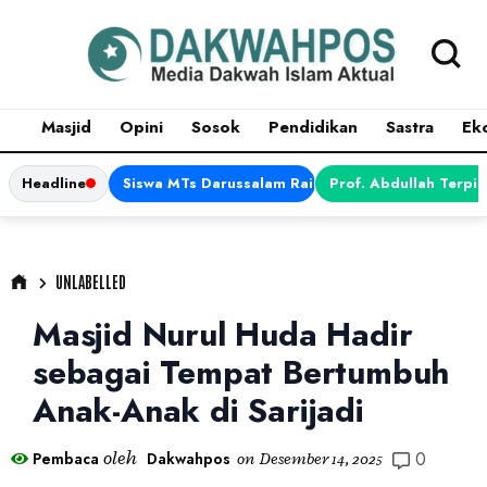
Masjid
Opini
Sosok
Pendidikan
Sastra
Ek
Headline
Siswa MTs Darussalam Raih Juara 1 dalam Porsen
Prof. Abdullah Terpi
UNLABELLED
Masjid Nurul Huda Hadir
sebagai Tempat Bertumbuh
Anak-Anak di Sarijadi
0
oleh
Pembaca
Dakwahpos
on
Desember 14, 2025