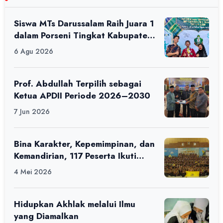
Siswa MTs Darussalam Raih Juara 1
dalam Porseni Tingkat Kabupaten
Ciamis Tahun 2026
6 Agu 2026
Prof. Abdullah Terpilih sebagai
Ketua APDII Periode 2026–2030
7 Jun 2026
Bina Karakter, Kepemimpinan, dan
Kemandirian, 117 Peserta Ikuti
Alfaro Camp di MAN 1 Darussalam
4 Mei 2026
Ciamis
Hidupkan Akhlak melalui Ilmu
yang Diamalkan