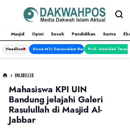
Masjid
Opini
Sosok
Pendidikan
Sastra
Ek
Headline
Siswa MTs Darussalam Raih Juara 1 dalam Porsen
Prof. Abdullah Terpi
UNLABELLED
Mahasiswa KPI UIN
Bandung jelajahi Galeri
Rasulullah di Masjid Al-
Jabbar