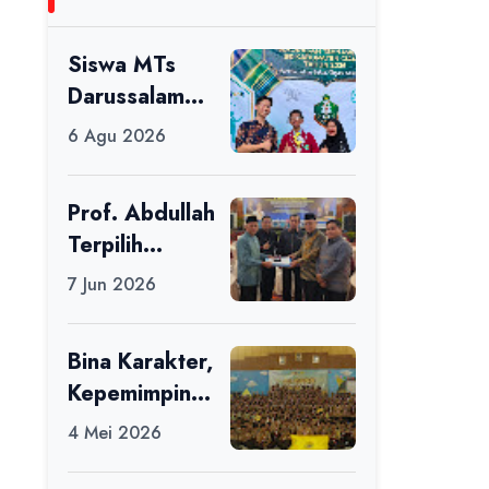
Siswa MTs
Darussalam
Raih Juara 1
6 Agu 2026
dalam Porseni
Tingkat
Prof. Abdullah
Kabupaten
Terpilih
Ciamis Tahun
sebagai Ketua
2026
7 Jun 2026
APDII Periode
2026–2030
Bina Karakter,
Kepemimpinan
, dan
4 Mei 2026
Kemandirian,
117 Peserta