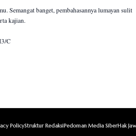
u. Semangat banget, pembahasannya lumayan sulit
rta kajian.
I3/C
vacy Policy
Struktur Redaksi
Pedoman Media Siber
Hak Jaw