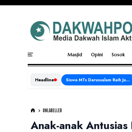
Masjid
Opini
Sosok
Headline
Siswa MTs Darussalam Raih Juara 1 dalam Porseni Tingkat Kabupaten Ciamis Tahun 2026
UNLABELLED
Anak-anak Antusias I