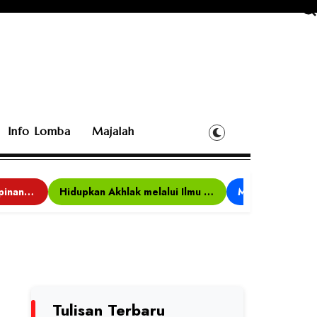
Info Lomba
Majalah
Bina Karakter, Kepemimpinan, dan Kemandirian, 117 Peserta Ikuti Alfaro Camp di MAN 1 Darussalam Ciamis
Hidupkan Akhlak melalui Ilmu yang Diamalkan
Tulisan Terbaru