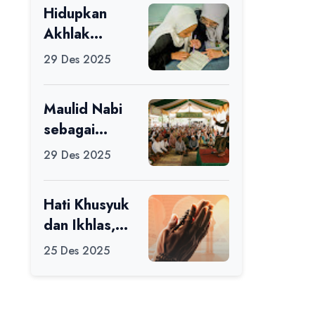
Hidupkan
Ikuti Alfaro
Akhlak
Camp di MAN
melalui Ilmu
1 Darussalam
29 Des 2025
yang
Ciamis
Diamalkan
Maulid Nabi
sebagai
Momentum
29 Des 2025
Memperbaiki
Diri
Hati Khusyuk
dan Ikhlas,
Jadi Esensi
25 Des 2025
Dalam Ibadah