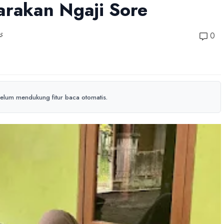
arakan Ngaji Sore
5
0
elum mendukung fitur baca otomatis.