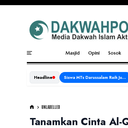
Masjid
Opini
Sosok
Headline
Siswa MTs Darussalam Raih Juara 1 dalam Porseni Tingkat Kabupaten Ciamis Tahun 2026
UNLABELLED
Tanamkan Cinta Al-