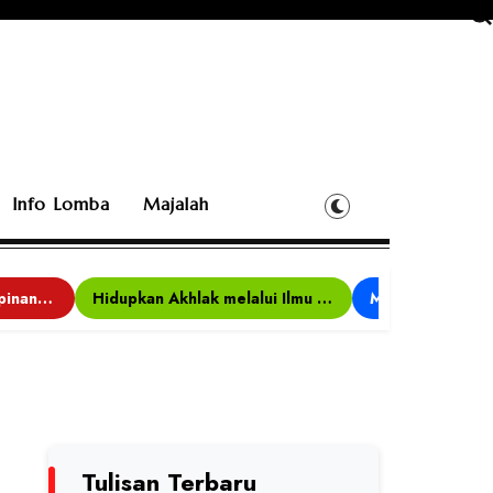
Info Lomba
Majalah
Bina Karakter, Kepemimpinan, dan Kemandirian, 117 Peserta Ikuti Alfaro Camp di MAN 1 Darussalam Ciamis
Hidupkan Akhlak melalui Ilmu yang Diamalkan
Tulisan Terbaru