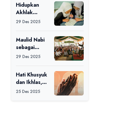
Hidupkan
Ikuti Alfaro
Akhlak
Camp di MAN
melalui Ilmu
1 Darussalam
29 Des 2025
yang
Ciamis
Diamalkan
Maulid Nabi
sebagai
Momentum
29 Des 2025
Memperbaiki
Diri
Hati Khusyuk
dan Ikhlas,
Jadi Esensi
25 Des 2025
Dalam Ibadah