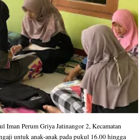
l Iman Perum Griya Jatinangor 2, Kecamatan
 ngaji untuk anak-anak pada pukul 16.00 hingga