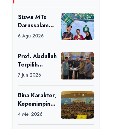
Siswa MTs
Darussalam
Raih Juara 1
6 Agu 2026
dalam Porseni
Tingkat
Prof. Abdullah
Kabupaten
Terpilih
Ciamis Tahun
sebagai Ketua
2026
7 Jun 2026
APDII Periode
2026–2030
Bina Karakter,
Kepemimpinan
, dan
4 Mei 2026
Kemandirian,
117 Peserta