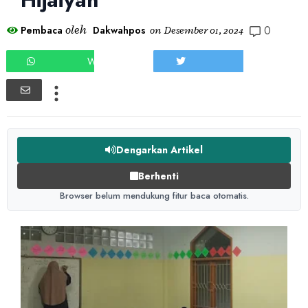
0
oleh
Pembaca
Dakwahpos
on
Desember 01, 2024
WHATSAPP
TWEET
Dengarkan Artikel
Berhenti
Browser belum mendukung fitur baca otomatis.