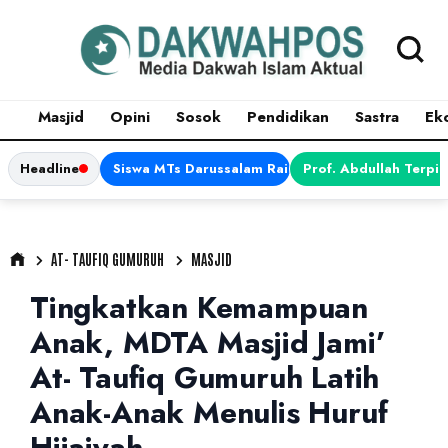
Masjid
Opini
Sosok
Pendidikan
Sastra
Ek
Headline
Siswa MTs Darussalam Raih Juara 1 dalam Porsen
Prof. Abdullah Terpi
AT- TAUFIQ GUMURUH
MASJID
Tingkatkan Kemampuan
Anak, MDTA Masjid Jami’
At- Taufiq Gumuruh Latih
Anak-Anak Menulis Huruf
Hijaiyah