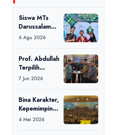
Siswa MTs
Darussalam
Raih Juara 1
6 Agu 2026
dalam Porseni
Tingkat
Prof. Abdullah
Kabupaten
Terpilih
Ciamis Tahun
sebagai Ketua
2026
7 Jun 2026
APDII Periode
2026–2030
Bina Karakter,
Kepemimpinan
, dan
4 Mei 2026
Kemandirian,
117 Peserta