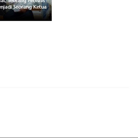
at, Seorang Pebisnis
njadi Seorang Ketua