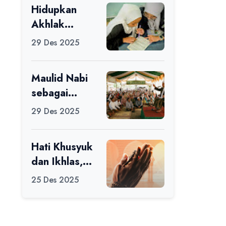
Hidupkan
Ikuti Alfaro
Akhlak
Camp di MAN
melalui Ilmu
1 Darussalam
29 Des 2025
yang
Ciamis
Diamalkan
Maulid Nabi
sebagai
Momentum
29 Des 2025
Memperbaiki
Diri
Hati Khusyuk
dan Ikhlas,
Jadi Esensi
25 Des 2025
Dalam Ibadah