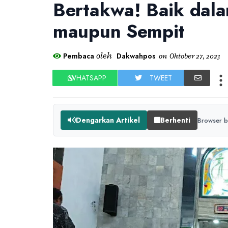
Bertakwa! Baik dal
maupun Sempit
oleh
Pembaca
Dakwahpos
on
Oktober 27, 2023
WHATSAPP
TWEET
Dengarkan Artikel
Berhenti
Browser b