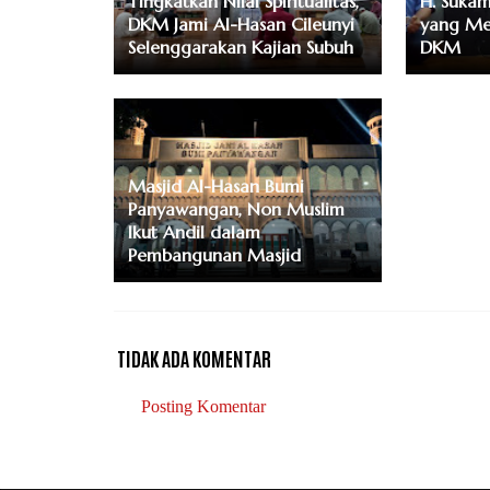
Tingkatkan Nilai Spiritualitas,
H. Sukam
DKM Jami Al-Hasan Cileunyi
yang Me
Selenggarakan Kajian Subuh
DKM
Masjid Al-Hasan Bumi
Panyawangan, Non Muslim
Ikut Andil dalam
Pembangunan Masjid
TIDAK ADA KOMENTAR
Posting Komentar