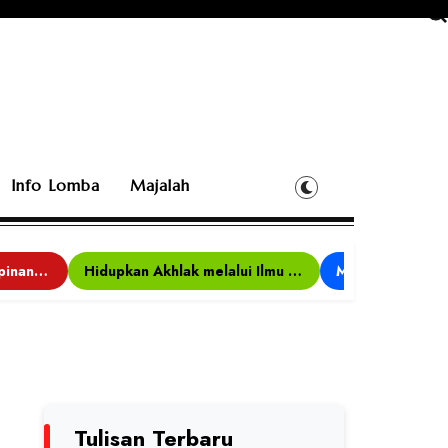
Info Lomba
Majalah
Bina Karakter, Kepemimpinan, dan Kemandirian, 117 Peserta Ikuti Alfaro Camp di MAN 1 Darussalam Ciamis
Hidupkan Akhlak melalui Ilmu yang Diamalkan
Tulisan Terbaru