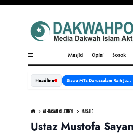
Masjid
Opini
Sosok
Headline
Siswa MTs Darussalam Raih Juara 1 dalam Porseni Tingkat Kabupaten Ciamis Tahun 2026
AL-HASAN CILEUNYI
MASJID
Ustaz Mustofa Sayan