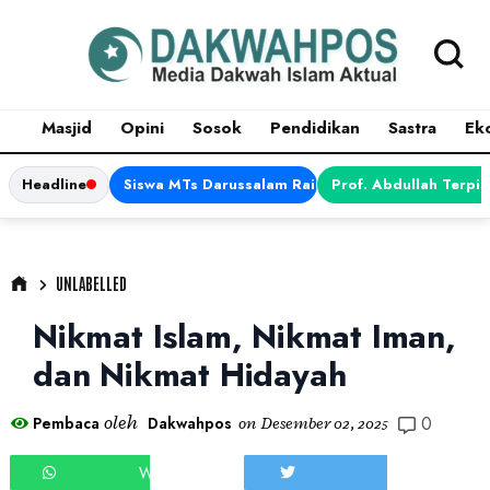
Masjid
Opini
Sosok
Pendidikan
Sastra
Ek
Headline
Siswa MTs Darussalam Raih Juara 1 dalam Porsen
Prof. Abdullah Terpi
UNLABELLED
Nikmat Islam, Nikmat Iman,
dan Nikmat Hidayah
0
oleh
Pembaca
Dakwahpos
on
Desember 02, 2025
WHATSAPP
TWEET