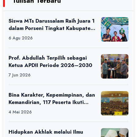
Tulisan Terbaru
Siswa MTs Darussalam Raih Juara 1
dalam Porseni Tingkat Kabupaten
Ciamis Tahun 2026
6 Agu 2026
Prof. Abdullah Terpilih sebagai
Ketua APDII Periode 2026–2030
7 Jun 2026
Bina Karakter, Kepemimpinan, dan
Kemandirian, 117 Peserta Ikuti
Alfaro Camp di MAN 1 Darussalam
4 Mei 2026
Ciamis
Hidupkan Akhlak melalui Ilmu