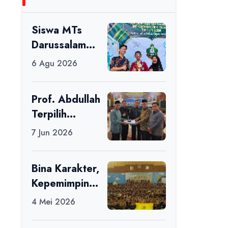
Siswa MTs
Darussalam
Raih Juara 1
6 Agu 2026
dalam Porseni
Tingkat
Prof. Abdullah
Kabupaten
Terpilih
Ciamis Tahun
sebagai Ketua
2026
7 Jun 2026
APDII Periode
2026–2030
Bina Karakter,
Kepemimpinan
, dan
4 Mei 2026
Kemandirian,
117 Peserta