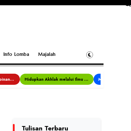
Info Lomba
Majalah
Bina Karakter, Kepemimpinan, dan Kemandirian, 117 Peserta Ikuti Alfaro Camp di MAN 1 Darussalam Ciamis
Hidupkan Akhlak melalui Ilmu yang Diamalkan
Tulisan Terbaru