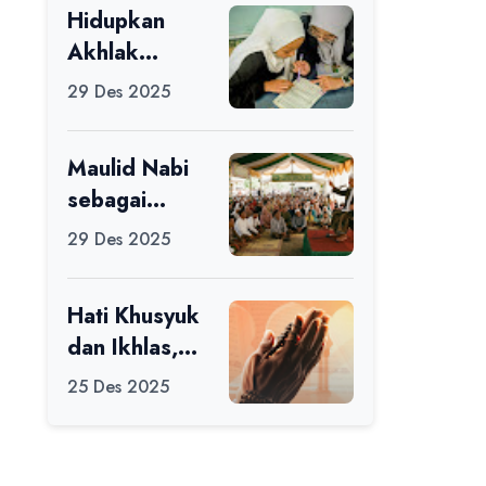
Hidupkan
Ikuti Alfaro
Akhlak
Camp di MAN
melalui Ilmu
1 Darussalam
29 Des 2025
yang
Ciamis
Diamalkan
Maulid Nabi
sebagai
Momentum
29 Des 2025
Memperbaiki
Diri
Hati Khusyuk
dan Ikhlas,
Jadi Esensi
25 Des 2025
Dalam Ibadah