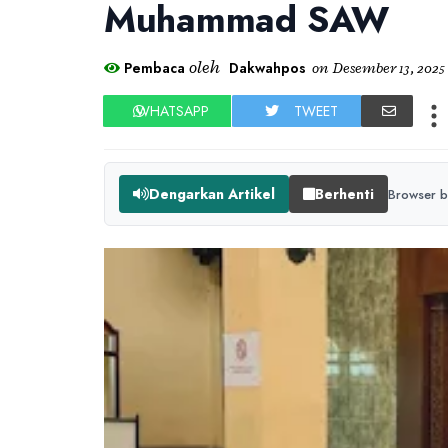
Muhammad SAW
oleh
Pembaca
Dakwahpos
on
Desember 13, 2025
WHATSAPP
TWEET
Dengarkan Artikel
Berhenti
Browser b