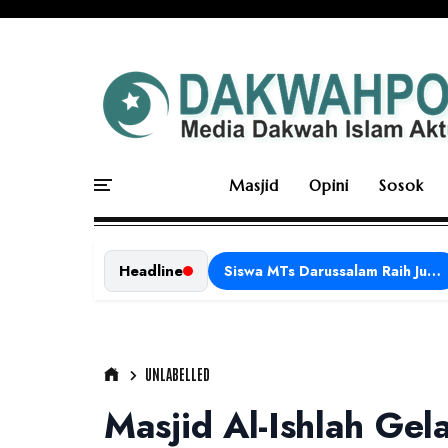
Masjid
Opini
Sosok
Headline
Siswa MTs Darussalam Raih Juara 1 dalam Porseni Tingkat Kabupaten Ciamis Tahun 2026
UNLABELLED
Masjid Al-Ishlah Gel