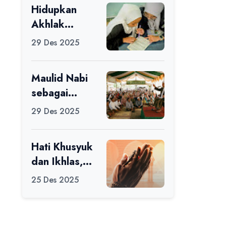
Hidupkan
Ikuti Alfaro
Akhlak
Camp di MAN
melalui Ilmu
1 Darussalam
29 Des 2025
yang
Ciamis
Diamalkan
Maulid Nabi
sebagai
Momentum
29 Des 2025
Memperbaiki
Diri
Hati Khusyuk
dan Ikhlas,
Jadi Esensi
25 Des 2025
Dalam Ibadah