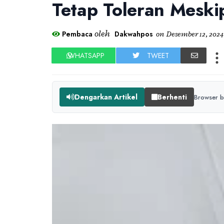
Tetap Toleran Meski
oleh
Pembaca
Dakwahpos
on
Desember 12, 2024
WHATSAPP
TWEET
Dengarkan Artikel
Berhenti
Browser b