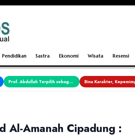
Pendidikan
Sastra
Ekonomi
Wisata
Resensi
Prof. Abdullah Terpilih sebagai Ketua APDII Periode 2026–2030
id Al-Amanah Cipadung :