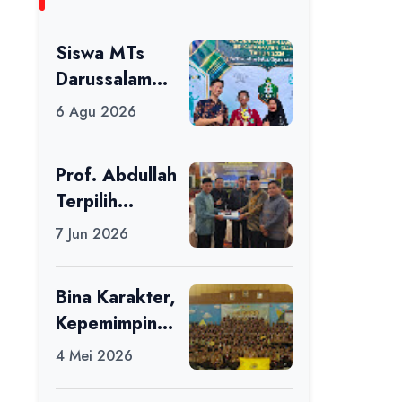
Siswa MTs
Darussalam
Raih Juara 1
6 Agu 2026
dalam Porseni
Tingkat
Prof. Abdullah
Kabupaten
Terpilih
Ciamis Tahun
sebagai Ketua
2026
7 Jun 2026
APDII Periode
2026–2030
Bina Karakter,
Kepemimpinan
, dan
4 Mei 2026
Kemandirian,
117 Peserta