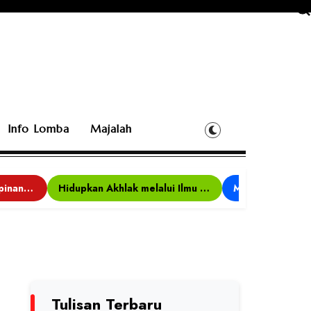
Info Lomba
Majalah
Bina Karakter, Kepemimpinan, dan Kemandirian, 117 Peserta Ikuti Alfaro Camp di MAN 1 Darussalam Ciamis
Hidupkan Akhlak melalui Ilmu yang Diamalkan
Tulisan Terbaru