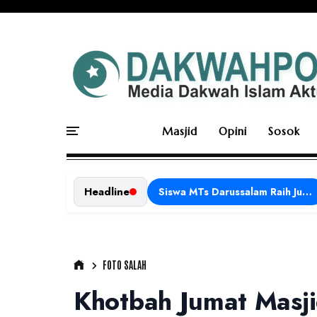
Masjid
Opini
Sosok
Headline
Siswa MTs Darussalam Raih Juara 1 dalam Porseni Tingkat Kabupaten Ciamis Tahun 2026
FOTO SALAH
Khotbah Jumat Masj