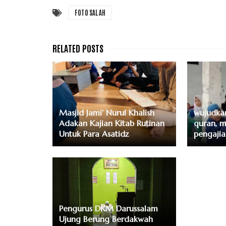
FOTO SALAH
Masjid Jami’ Nurul Khalish
wujudkan
Adakan Kajian Kitab Rutinan
quran, m
Untuk Para Asatidz
pengaji
Pengurus DKM Darussalam
Ujung Berung Berdakwah