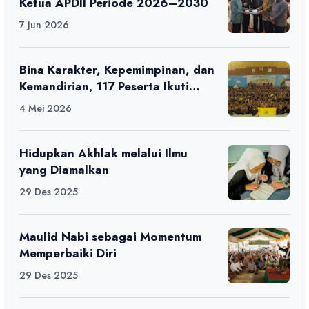
Ketua APDII Periode 2026–2030
7 Jun 2026
Bina Karakter, Kepemimpinan, dan
Kemandirian, 117 Peserta Ikuti
Alfaro Camp di MAN 1 Darussalam
4 Mei 2026
Ciamis
Hidupkan Akhlak melalui Ilmu
yang Diamalkan
29 Des 2025
Maulid Nabi sebagai Momentum
Memperbaiki Diri
29 Des 2025