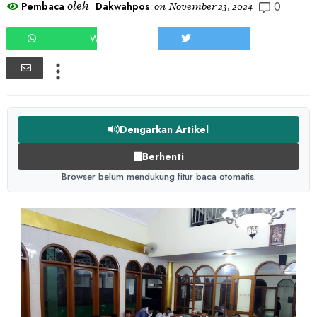
0
oleh
Pembaca
Dakwahpos
on
November 23, 2024
WHATSAPP
TWEET
Dengarkan Artikel
Berhenti
Browser belum mendukung fitur baca otomatis.