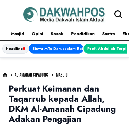
Masjid
Opini
Sosok
Pendidikan
Sastra
Ek
Headline
Siswa MTs Darussalam Raih Juara 1 dalam Porsen
Prof. Abdullah Terpi
AL-AMANAH CIPADUNG
MASJID
Perkuat Keimanan dan
Taqarrub kepada Allah,
DKM Al-Amanah Cipadung
Adakan Pengajian