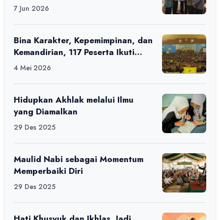
7 Jun 2026
Bina Karakter, Kepemimpinan, dan
Kemandirian, 117 Peserta Ikuti
Alfaro Camp di MAN 1 Darussalam
4 Mei 2026
Ciamis
Hidupkan Akhlak melalui Ilmu
yang Diamalkan
29 Des 2025
Maulid Nabi sebagai Momentum
Memperbaiki Diri
29 Des 2025
Hati Khusyuk dan Ikhlas, Jadi