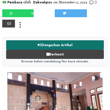
0
oleh
Pembaca
Dakwahpos
on
November 15, 2024
WHATSAPP
TWEET
Dengarkan Artikel
Berhenti
Browser belum mendukung fitur baca otomatis.