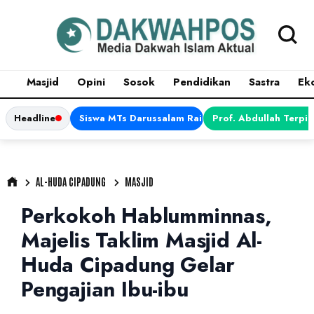
Masjid
Opini
Sosok
Pendidikan
Sastra
Ek
Headline
Siswa MTs Darussalam Raih Juara 1 dalam Porsen
Prof. Abdullah Terpi
AL-HUDA CIPADUNG
MASJID
Perkokoh Hablumminnas,
Majelis Taklim Masjid Al-
Huda Cipadung Gelar
Pengajian Ibu-ibu