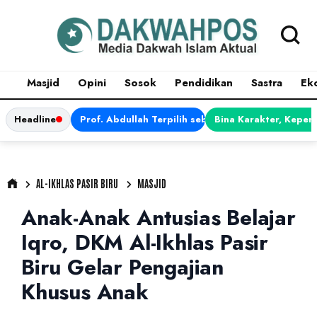
Masjid
Opini
Sosok
Pendidikan
Sastra
Ek
Headline
Prof. Abdullah Terpilih sebagai Ketua APDII Pe
Bina Karakter, Kepem
AL-IKHLAS PASIR BIRU
MASJID
Anak-Anak Antusias Belajar
Iqro, DKM Al-Ikhlas Pasir
Biru Gelar Pengajian
Khusus Anak