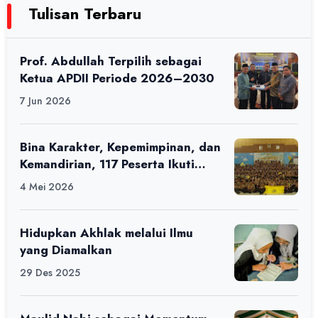
Tulisan Terbaru
Prof. Abdullah Terpilih sebagai
Ketua APDII Periode 2026–2030
7 Jun 2026
Bina Karakter, Kepemimpinan, dan
Kemandirian, 117 Peserta Ikuti
Alfaro Camp di MAN 1 Darussalam
4 Mei 2026
Ciamis
Hidupkan Akhlak melalui Ilmu
yang Diamalkan
29 Des 2025