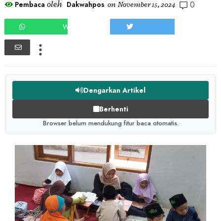
0
oleh
Pembaca
Dakwahpos
on
November 15, 2024
WHATSAPP
TWEET
Dengarkan Artikel
Berhenti
Browser belum mendukung fitur baca otomatis.