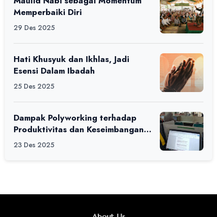
Maulid Nabi sebagai Momentum
Memperbaiki Diri
29 Des 2025
Hati Khusyuk dan Ikhlas, Jadi
Esensi Dalam Ibadah
25 Des 2025
Dampak Polyworking terhadap
Produktivitas dan Keseimbangan
Hidup Anak Muda
23 Des 2025
About Us