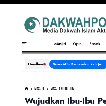
Masjid
Opini
Sosok
Headline
Siswa MTs Darussalam Raih Juara 1 dalam Porseni Tingkat Kabupaten Ciamis Tahun 2026
MASJID
MASJID NURUL ILMI
Wujudkan Ibu-Ibu Pe