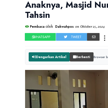
Anaknya, Masjid Nur
Tahsin
oleh
Pembaca
Dakwahpos
on
Oktober 25, 2024
WHATSAPP
TWEET
Dengarkan Artikel
Berhenti
Browser b