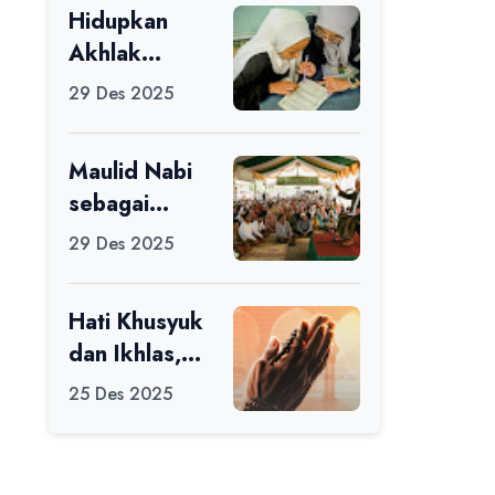
Hidupkan
Ikuti Alfaro
Akhlak
Camp di MAN
melalui Ilmu
1 Darussalam
29 Des 2025
yang
Ciamis
Diamalkan
Maulid Nabi
sebagai
Momentum
29 Des 2025
Memperbaiki
Diri
Hati Khusyuk
dan Ikhlas,
Jadi Esensi
25 Des 2025
Dalam Ibadah