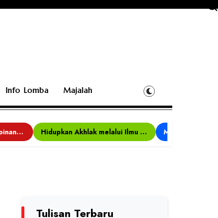
Info Lomba
Majalah
Bina Karakter, Kepemimpinan, dan Kemandirian, 117 Peserta Ikuti Alfaro Camp di MAN 1 Darussalam Ciamis
Hidupkan Akhlak melalui Ilmu yang Diamalkan
Tulisan Terbaru