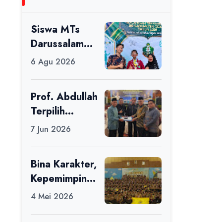
Siswa MTs
Darussalam
Raih Juara 1
6 Agu 2026
dalam Porseni
Tingkat
Prof. Abdullah
Kabupaten
Terpilih
Ciamis Tahun
sebagai Ketua
2026
7 Jun 2026
APDII Periode
2026–2030
Bina Karakter,
Kepemimpinan
, dan
4 Mei 2026
Kemandirian,
117 Peserta