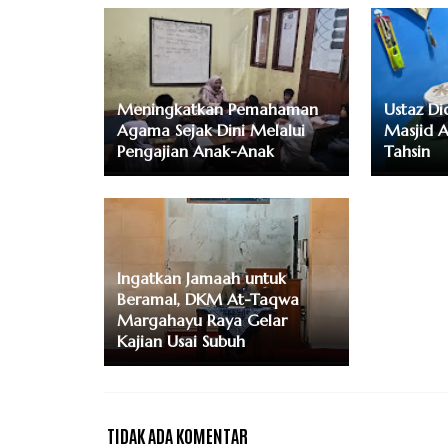
Meningkatkan Pemahaman
Ustaz Did
Agama Sejak Dini Melalui
Masjid A
Pengajian Anak-Anak
Tahsin
Ingatkan Jamaah untuk
Beramal, DKM At-Taqwa
Margahayu Raya Gelar
Kajian Usai Subuh
TIDAK ADA KOMENTAR