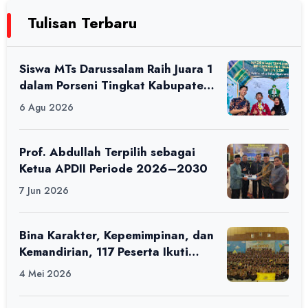
Tulisan Terbaru
Siswa MTs Darussalam Raih Juara 1
dalam Porseni Tingkat Kabupaten
Ciamis Tahun 2026
6 Agu 2026
Prof. Abdullah Terpilih sebagai
Ketua APDII Periode 2026–2030
7 Jun 2026
Bina Karakter, Kepemimpinan, dan
Kemandirian, 117 Peserta Ikuti
Alfaro Camp di MAN 1 Darussalam
4 Mei 2026
Ciamis