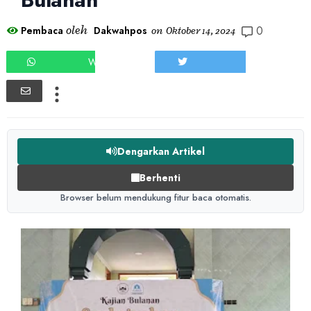
0
oleh
Pembaca
Dakwahpos
on
Oktober 14, 2024
WHATSAPP
TWEET
Dengarkan Artikel
Berhenti
Browser belum mendukung fitur baca otomatis.