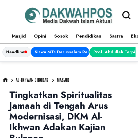
Masjid
Opini
Sosok
Pendidikan
Sastra
Ek
Headline
Siswa MTs Darussalam Raih Juara 1 dalam Porsen
Prof. Abdullah Terpi
AL-IKHWAN CIBODAS
MASJID
Tingkatkan Spiritualitas
Jamaah di Tengah Arus
Modernisasi, DKM Al-
Ikhwan Adakan Kajian
Bulanan