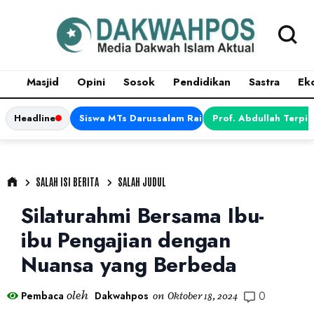
Masjid
Opini
Sosok
Pendidikan
Sastra
Ek
Headline
Siswa MTs Darussalam Raih Juara 1 dalam Porsen
Prof. Abdullah Terpi
SALAH ISI BERITA
SALAH JUDUL
Silaturahmi Bersama Ibu-
ibu Pengajian dengan
Nuansa yang Berbeda
0
oleh
Pembaca
Dakwahpos
on
Oktober 18, 2024