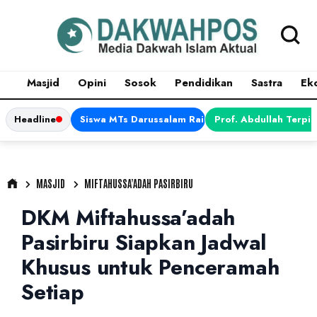
Masjid
Opini
Sosok
Pendidikan
Sastra
Ek
Headline
Siswa MTs Darussalam Raih Juara 1 dalam Porsen
Prof. Abdullah Terpi
MASJID
MIFTAHUSSA’ADAH PASIRBIRU
DKM Miftahussa’adah
Pasirbiru Siapkan Jadwal
Khusus untuk Penceramah
Setiap