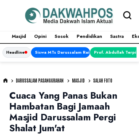
Masjid
Opini
Sosok
Pendidikan
Sastra
Ek
Headline
Siswa MTs Darussalam Raih Juara 1 dalam Porsen
Prof. Abdullah Terpi
DARUSSALAM PASANGGRAHAN
MASJID
SALAH FOTO
Cuaca Yang Panas Bukan
Hambatan Bagi Jamaah
Masjid Darussalam Pergi
Shalat Jum'at