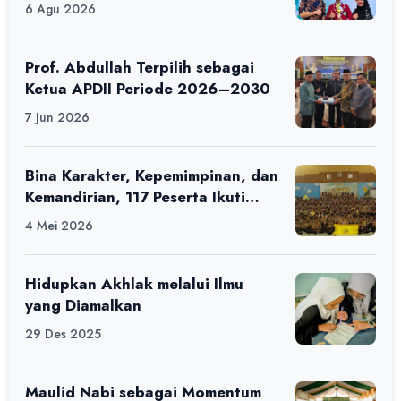
Ciamis Tahun 2026
6 Agu 2026
Prof. Abdullah Terpilih sebagai
Ketua APDII Periode 2026–2030
7 Jun 2026
Bina Karakter, Kepemimpinan, dan
Kemandirian, 117 Peserta Ikuti
Alfaro Camp di MAN 1 Darussalam
4 Mei 2026
Ciamis
Hidupkan Akhlak melalui Ilmu
yang Diamalkan
29 Des 2025
Maulid Nabi sebagai Momentum