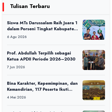
Tulisan Terbaru
Siswa MTs Darussalam Raih Juara 1
dalam Porseni Tingkat Kabupaten
Ciamis Tahun 2026
6 Agu 2026
Prof. Abdullah Terpilih sebagai
Ketua APDII Periode 2026–2030
7 Jun 2026
Bina Karakter, Kepemimpinan, dan
Kemandirian, 117 Peserta Ikuti
Alfaro Camp di MAN 1 Darussalam
4 Mei 2026
Ciamis