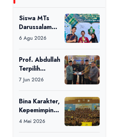
Siswa MTs
Darussalam
Raih Juara 1
6 Agu 2026
dalam Porseni
Tingkat
Prof. Abdullah
Kabupaten
Terpilih
Ciamis Tahun
sebagai Ketua
2026
7 Jun 2026
APDII Periode
2026–2030
Bina Karakter,
Kepemimpinan
, dan
4 Mei 2026
Kemandirian,
117 Peserta