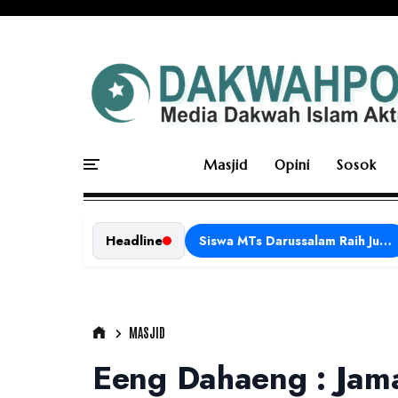
Masjid
Opini
Sosok
Headline
Siswa MTs Darussalam Raih Juara 1 dalam Porseni Tingkat Kabupaten Ciamis Tahun 2026
MASJID
Eeng Dahaeng : Jama