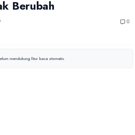
dak Berubah
6
0
elum mendukung fitur baca otomatis.