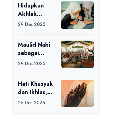
Hidupkan
Ikuti Alfaro
Akhlak
Camp di MAN
melalui Ilmu
1 Darussalam
29 Des 2025
yang
Ciamis
Diamalkan
Maulid Nabi
sebagai
Momentum
29 Des 2025
Memperbaiki
Diri
Hati Khusyuk
dan Ikhlas,
Jadi Esensi
25 Des 2025
Dalam Ibadah