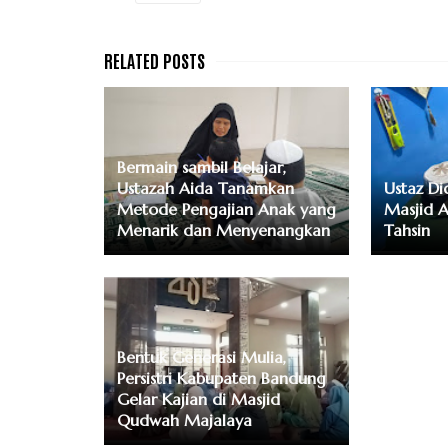
Bermain sambil Belajar,
Ustazah Aida Tanamkan
Ustaz Did
Metode Pengajian Anak yang
Masjid A
Menarik dan Menyenangkan
Tahsin
Bentuk Generasi Mulia,
Persistri Kabupaten Bandung
Gelar Kajian di Masjid
Qudwah Majalaya