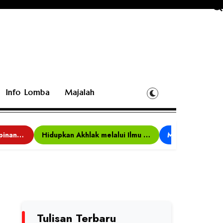
Info Lomba
Majalah
Bina Karakter, Kepemimpinan, dan Kemandirian, 117 Peserta Ikuti Alfaro Camp di MAN 1 Darussalam Ciamis
Hidupkan Akhlak melalui Ilmu yang Diamalkan
Tulisan Terbaru