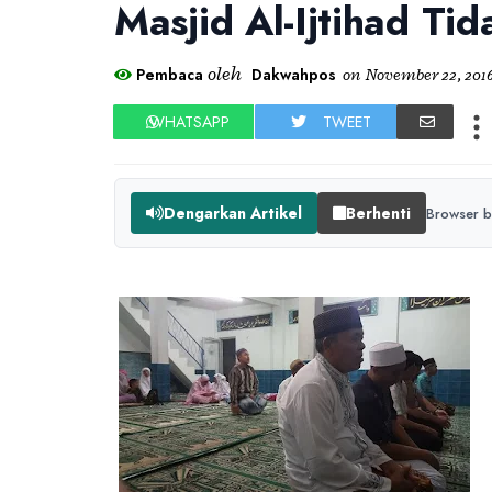
Masjid Al-Ijtihad Ti
oleh
Pembaca
Dakwahpos
on
November 22, 201
WHATSAPP
TWEET
Dengarkan Artikel
Berhenti
Browser b