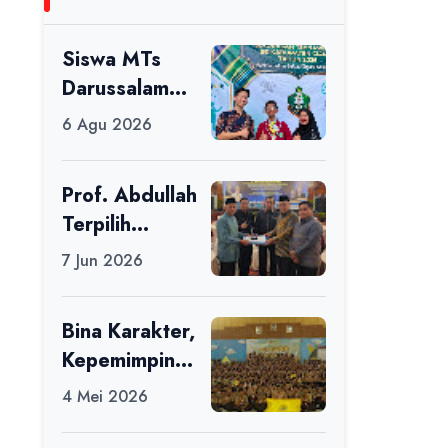
Siswa MTs
Darussalam
Raih Juara 1
6 Agu 2026
dalam Porseni
Tingkat
Prof. Abdullah
Kabupaten
Terpilih
Ciamis Tahun
sebagai Ketua
2026
7 Jun 2026
APDII Periode
2026–2030
Bina Karakter,
Kepemimpinan
, dan
4 Mei 2026
Kemandirian,
117 Peserta