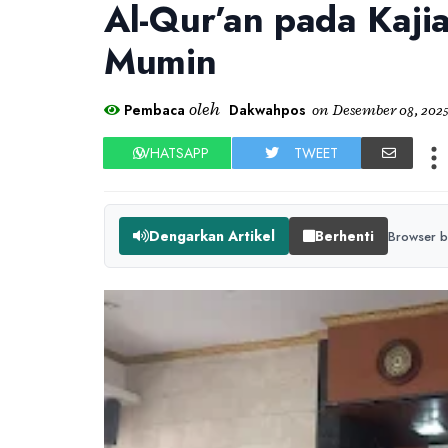
Al-Qur’an pada Kajia
Mumin
oleh
Pembaca
Dakwahpos
on
Desember 08, 202
WHATSAPP
TWEET
Dengarkan Artikel
Berhenti
Browser b