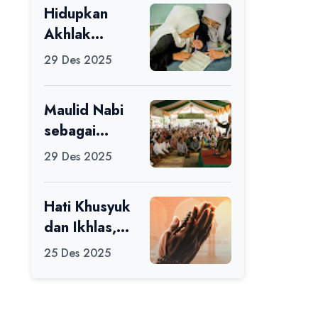
Hidupkan
Ikuti Alfaro
Akhlak
Camp di MAN
melalui Ilmu
1 Darussalam
29 Des 2025
yang
Ciamis
Diamalkan
Maulid Nabi
sebagai
Momentum
29 Des 2025
Memperbaiki
Diri
Hati Khusyuk
dan Ikhlas,
Jadi Esensi
25 Des 2025
Dalam Ibadah