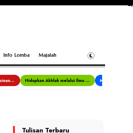
Info Lomba
Majalah
Bina Karakter, Kepemimpinan, dan Kemandirian, 117 Peserta Ikuti Alfaro Camp di MAN 1 Darussalam Ciamis
Hidupkan Akhlak melalui Ilmu yang Diamalkan
Tulisan Terbaru