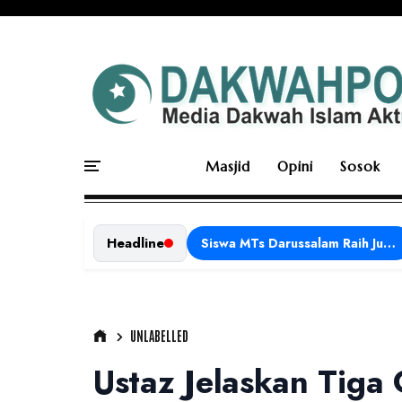
Masjid
Opini
Sosok
Headline
Siswa MTs Darussalam Raih Juara 1 dalam Porseni Tingkat Kabupaten Ciamis Tahun 2026
UNLABELLED
Ustaz Jelaskan Tiga