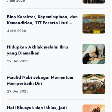
7 Jun 2026
Bina Karakter, Kepemimpinan, dan
Kemandirian, 117 Peserta Ikuti
Alfaro Camp di MAN 1 Darussalam
4 Mei 2026
Ciamis
Hidupkan Akhlak melalui Ilmu
yang Diamalkan
29 Des 2025
Maulid Nabi sebagai Momentum
Memperbaiki Diri
29 Des 2025
Hati Khusyuk dan Ikhlas, Jadi