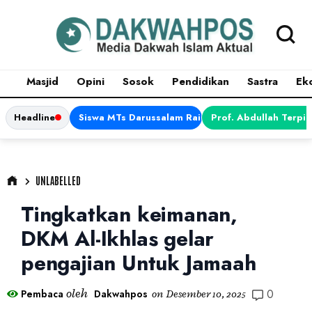
Masjid
Opini
Sosok
Pendidikan
Sastra
Ek
Headline
Siswa MTs Darussalam Raih Juara 1 dalam Porsen
Prof. Abdullah Terpi
UNLABELLED
Tingkatkan keimanan,
DKM Al-Ikhlas gelar
pengajian Untuk Jamaah
0
oleh
Pembaca
Dakwahpos
on
Desember 10, 2025