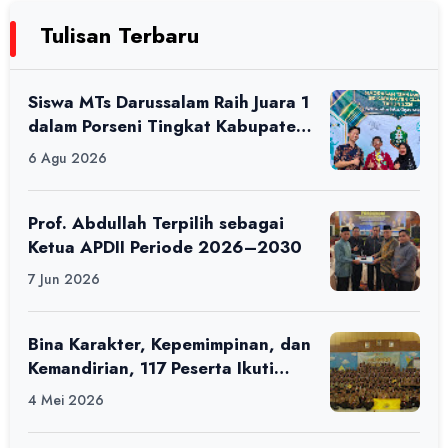
Tulisan Terbaru
Siswa MTs Darussalam Raih Juara 1
dalam Porseni Tingkat Kabupaten
Ciamis Tahun 2026
6 Agu 2026
Prof. Abdullah Terpilih sebagai
Ketua APDII Periode 2026–2030
7 Jun 2026
Bina Karakter, Kepemimpinan, dan
Kemandirian, 117 Peserta Ikuti
Alfaro Camp di MAN 1 Darussalam
4 Mei 2026
Ciamis