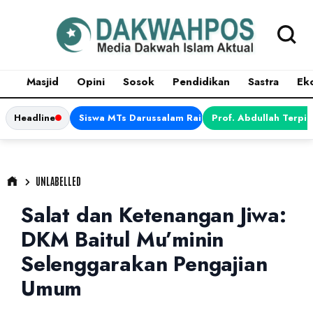
Masjid
Opini
Sosok
Pendidikan
Sastra
Ek
Headline
Siswa MTs Darussalam Raih Juara 1 dalam Porsen
Prof. Abdullah Terpi
UNLABELLED
Salat dan Ketenangan Jiwa:
DKM Baitul Mu’minin
Selenggarakan Pengajian
Umum