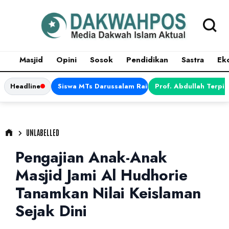
Masjid
Opini
Sosok
Pendidikan
Sastra
Ek
Headline
Siswa MTs Darussalam Raih Juara 1 dalam Porsen
Prof. Abdullah Terpi
UNLABELLED
Pengajian Anak-Anak
Masjid Jami Al Hudhorie
Tanamkan Nilai Keislaman
Sejak Dini