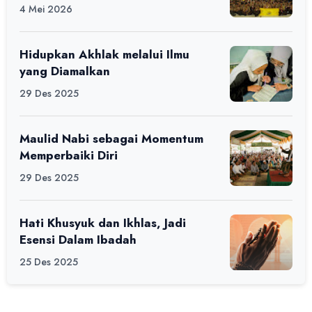
Alfaro Camp di MAN 1 Darussalam
4 Mei 2026
Ciamis
Hidupkan Akhlak melalui Ilmu
yang Diamalkan
29 Des 2025
Maulid Nabi sebagai Momentum
Memperbaiki Diri
29 Des 2025
Hati Khusyuk dan Ikhlas, Jadi
Esensi Dalam Ibadah
25 Des 2025