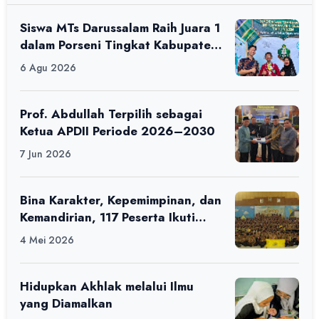
Siswa MTs Darussalam Raih Juara 1
dalam Porseni Tingkat Kabupaten
Ciamis Tahun 2026
6 Agu 2026
Prof. Abdullah Terpilih sebagai
Ketua APDII Periode 2026–2030
7 Jun 2026
Bina Karakter, Kepemimpinan, dan
Kemandirian, 117 Peserta Ikuti
Alfaro Camp di MAN 1 Darussalam
4 Mei 2026
Ciamis
Hidupkan Akhlak melalui Ilmu
yang Diamalkan