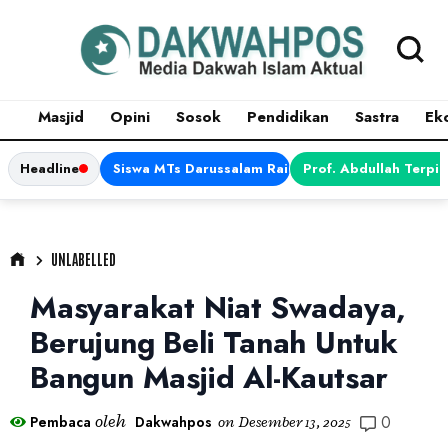
Masjid
Opini
Sosok
Pendidikan
Sastra
Ek
Headline
Siswa MTs Darussalam Raih Juara 1 dalam Porsen
Prof. Abdullah Terpi
UNLABELLED
Masyarakat Niat Swadaya,
Berujung Beli Tanah Untuk
Bangun Masjid Al-Kautsar
0
oleh
Pembaca
Dakwahpos
on
Desember 13, 2025