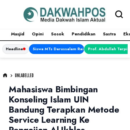
Masjid
Opini
Sosok
Pendidikan
Sastra
Ek
Headline
Siswa MTs Darussalam Raih Juara 1 dalam Porsen
Prof. Abdullah Terpi
UNLABELLED
Mahasiswa Bimbingan
Konseling Islam UIN
Bandung Terapkan Metode
Service Learning Ke
Pengajian Al-Ikhlas