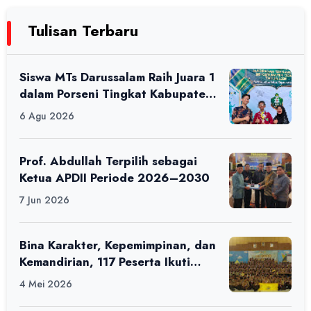
Tulisan Terbaru
Siswa MTs Darussalam Raih Juara 1
dalam Porseni Tingkat Kabupaten
Ciamis Tahun 2026
6 Agu 2026
Prof. Abdullah Terpilih sebagai
Ketua APDII Periode 2026–2030
7 Jun 2026
Bina Karakter, Kepemimpinan, dan
Kemandirian, 117 Peserta Ikuti
Alfaro Camp di MAN 1 Darussalam
4 Mei 2026
Ciamis