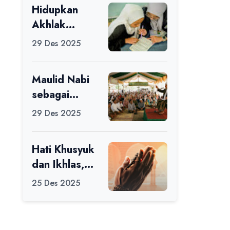
Hidupkan
Ikuti Alfaro
Akhlak
Camp di MAN
melalui Ilmu
1 Darussalam
29 Des 2025
yang
Ciamis
Diamalkan
Maulid Nabi
sebagai
Momentum
29 Des 2025
Memperbaiki
Diri
Hati Khusyuk
dan Ikhlas,
Jadi Esensi
25 Des 2025
Dalam Ibadah