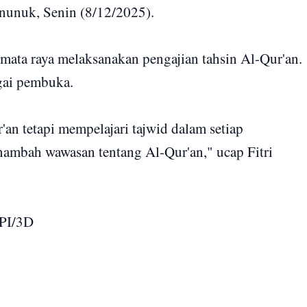
inunuk, Senin (8/12/2025).
rmata raya melaksanakan pengajian tahsin Al-Qur'an.
gai pembuka.
an tetapi mempelajari tajwid dalam setiap
enambah wawasan tentang Al-Qur'an," ucap Fitri
KPI/3D