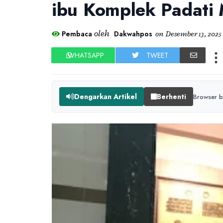
ibu Komplek Padati 
oleh
Pembaca
Dakwahpos
on
Desember 13, 2025
WHATSAPP
TWEET
Dengarkan Artikel
Berhenti
Browser b