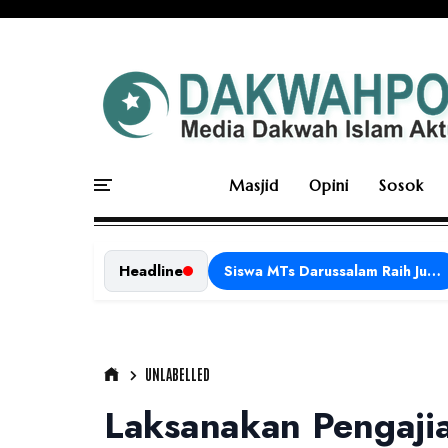
Masjid
Opini
Sosok
Headline
Siswa MTs Darussalam Raih Juara 1 dalam Porseni Tingkat Kabupaten Ciamis Tahun 2026
UNLABELLED
Laksanakan Pengajia