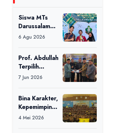
Siswa MTs
Darussalam
Raih Juara 1
6 Agu 2026
dalam Porseni
Tingkat
Prof. Abdullah
Kabupaten
Terpilih
Ciamis Tahun
sebagai Ketua
2026
7 Jun 2026
APDII Periode
2026–2030
Bina Karakter,
Kepemimpinan
, dan
4 Mei 2026
Kemandirian,
117 Peserta