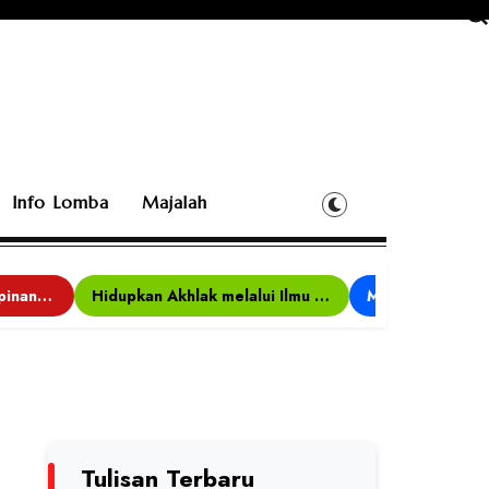
Info Lomba
Majalah
Bina Karakter, Kepemimpinan, dan Kemandirian, 117 Peserta Ikuti Alfaro Camp di MAN 1 Darussalam Ciamis
Hidupkan Akhlak melalui Ilmu yang Diamalkan
Tulisan Terbaru