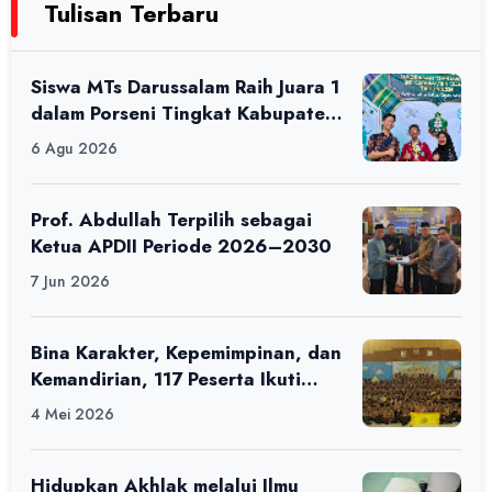
Tulisan Terbaru
Siswa MTs Darussalam Raih Juara 1
dalam Porseni Tingkat Kabupaten
Ciamis Tahun 2026
6 Agu 2026
Prof. Abdullah Terpilih sebagai
Ketua APDII Periode 2026–2030
7 Jun 2026
Bina Karakter, Kepemimpinan, dan
Kemandirian, 117 Peserta Ikuti
Alfaro Camp di MAN 1 Darussalam
4 Mei 2026
Ciamis
Hidupkan Akhlak melalui Ilmu