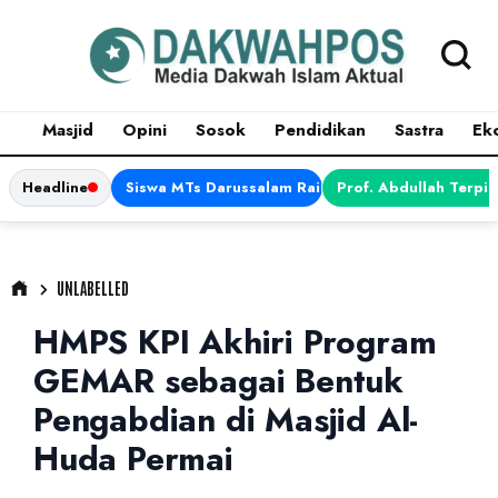
Masjid
Opini
Sosok
Pendidikan
Sastra
Ek
Headline
Siswa MTs Darussalam Raih Juara 1 dalam Porsen
Prof. Abdullah Terpi
UNLABELLED
HMPS KPI Akhiri Program
GEMAR sebagai Bentuk
Pengabdian di Masjid Al-
Huda Permai