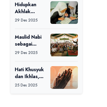
Hidupkan
Ikuti Alfaro
Akhlak
Camp di MAN
melalui Ilmu
1 Darussalam
29 Des 2025
yang
Ciamis
Diamalkan
Maulid Nabi
sebagai
Momentum
29 Des 2025
Memperbaiki
Diri
Hati Khusyuk
dan Ikhlas,
Jadi Esensi
25 Des 2025
Dalam Ibadah