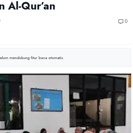
n Al-Qur’an
5
0
elum mendukung fitur baca otomatis.