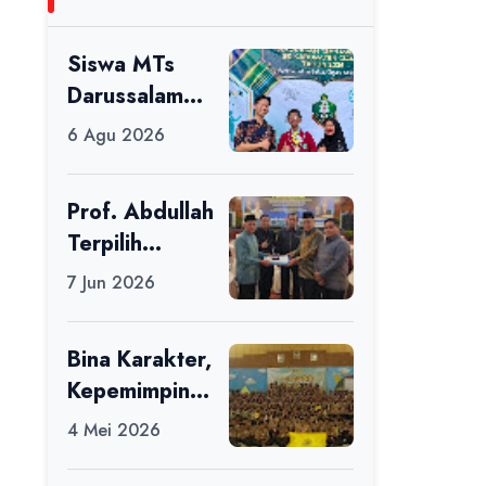
Siswa MTs
Darussalam
Raih Juara 1
6 Agu 2026
dalam Porseni
Tingkat
Prof. Abdullah
Kabupaten
Terpilih
Ciamis Tahun
sebagai Ketua
2026
7 Jun 2026
APDII Periode
2026–2030
Bina Karakter,
Kepemimpinan
, dan
4 Mei 2026
Kemandirian,
117 Peserta