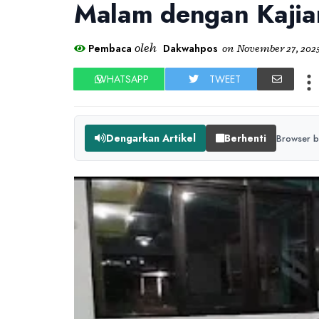
Malam dengan Kajia
oleh
Pembaca
Dakwahpos
on
November 27, 202
WHATSAPP
TWEET
Dengarkan Artikel
Berhenti
Browser b