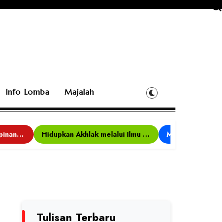
Info Lomba
Majalah
Bina Karakter, Kepemimpinan, dan Kemandirian, 117 Peserta Ikuti Alfaro Camp di MAN 1 Darussalam Ciamis
Hidupkan Akhlak melalui Ilmu yang Diamalkan
Tulisan Terbaru