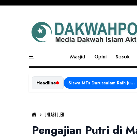
Masjid
Opini
Sosok
Headline
Siswa MTs Darussalam Raih Juara 1 dalam Porseni Tingkat Kabupaten Ciamis Tahun 2026
UNLABELLED
Pengajian Putri di 