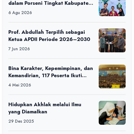
dalam Porseni Tingkat Kabupaten
Ciamis Tahun 2026
6 Agu 2026
Prof. Abdullah Terpilih sebagai
Ketua APDII Periode 2026–2030
7 Jun 2026
Bina Karakter, Kepemimpinan, dan
Kemandirian, 117 Peserta Ikuti
Alfaro Camp di MAN 1 Darussalam
4 Mei 2026
Ciamis
Hidupkan Akhlak melalui Ilmu
yang Diamalkan
29 Des 2025