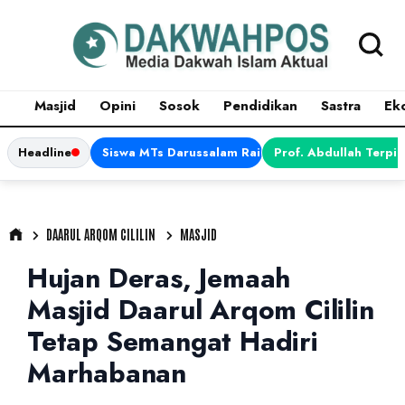
Masjid
Opini
Sosok
Pendidikan
Sastra
Ek
Headline
Siswa MTs Darussalam Raih Juara 1 dalam Porsen
Prof. Abdullah Terpi
DAARUL ARQOM CILILIN
MASJID
Hujan Deras, Jemaah
Masjid Daarul Arqom Cililin
Tetap Semangat Hadiri
Marhabanan