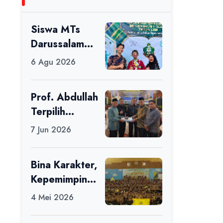
Siswa MTs
Darussalam
Raih Juara 1
6 Agu 2026
dalam Porseni
Tingkat
Prof. Abdullah
Kabupaten
Terpilih
Ciamis Tahun
sebagai Ketua
2026
7 Jun 2026
APDII Periode
2026–2030
Bina Karakter,
Kepemimpinan
, dan
4 Mei 2026
Kemandirian,
117 Peserta