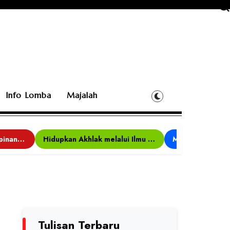
Info Lomba
Majalah
Bina Karakter, Kepemimpinan, dan Kemandirian, 117 Peserta Ikuti Alfaro Camp di MAN 1 Darussalam Ciamis
Hidupkan Akhlak melalui Ilmu yang Diamalkan
Tulisan Terbaru