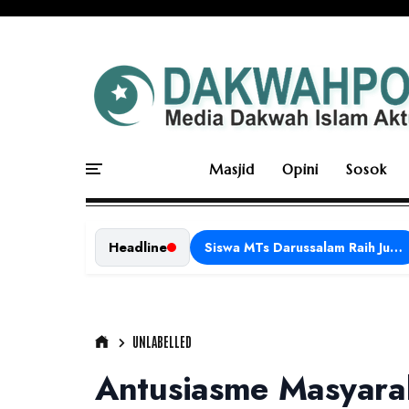
Masjid
Opini
Sosok
Headline
Siswa MTs Darussalam Raih Juara 1 dalam Porseni Tingkat Kabupaten Ciamis Tahun 2026
UNLABELLED
Antusiasme Masyarak