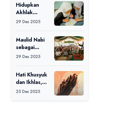
Hidupkan
Ikuti Alfaro
Akhlak
Camp di MAN
melalui Ilmu
1 Darussalam
29 Des 2025
yang
Ciamis
Diamalkan
Maulid Nabi
sebagai
Momentum
29 Des 2025
Memperbaiki
Diri
Hati Khusyuk
dan Ikhlas,
Jadi Esensi
25 Des 2025
Dalam Ibadah