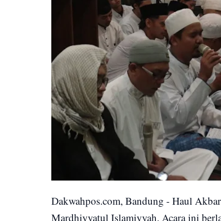
Dakwahpos.com, Bandung - Haul Akbar M
Mardhiyyatul Islamiyyah. Acara ini ber