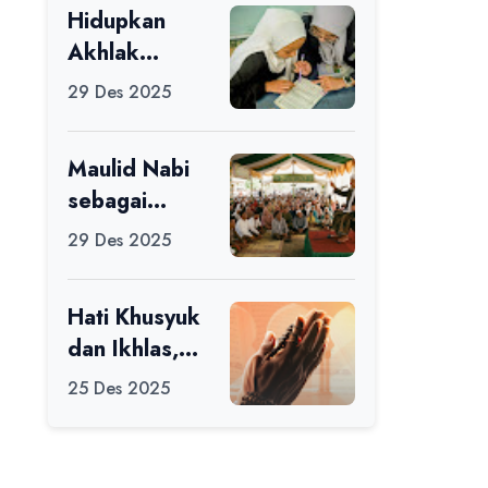
Hidupkan
Ikuti Alfaro
Akhlak
Camp di MAN
melalui Ilmu
1 Darussalam
29 Des 2025
yang
Ciamis
Diamalkan
Maulid Nabi
sebagai
Momentum
29 Des 2025
Memperbaiki
Diri
Hati Khusyuk
dan Ikhlas,
Jadi Esensi
25 Des 2025
Dalam Ibadah