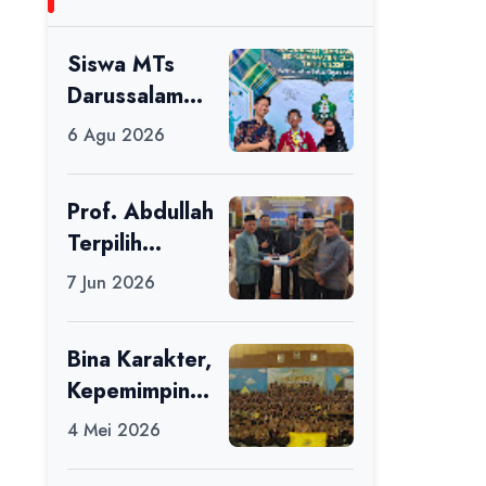
Siswa MTs
Darussalam
Raih Juara 1
6 Agu 2026
dalam Porseni
Tingkat
Prof. Abdullah
Kabupaten
Terpilih
Ciamis Tahun
sebagai Ketua
2026
7 Jun 2026
APDII Periode
2026–2030
Bina Karakter,
Kepemimpinan
, dan
4 Mei 2026
Kemandirian,
117 Peserta