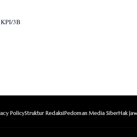
, KPI/3B
vacy Policy
Struktur Redaksi
Pedoman Media Siber
Hak Jaw