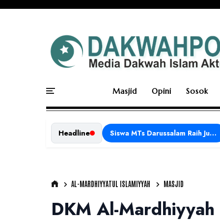
Masjid
Opini
Sosok
Headline
Siswa MTs Darussalam Raih Juara 1 dalam Porseni Tingkat Kabupaten Ciamis Tahun 2026
AL-MARDHIYYATUL ISLAMIYYAH
MASJID
DKM Al-Mardhiyyah 