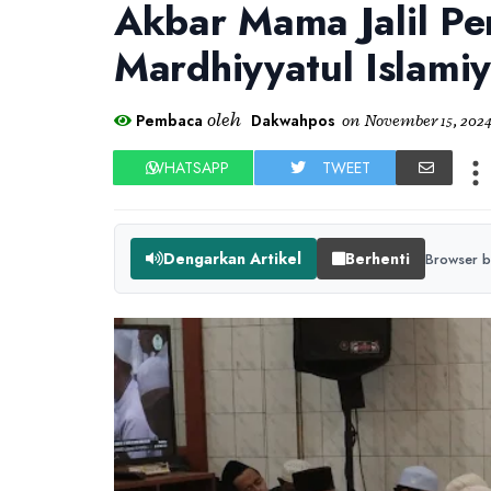
Akbar Mama Jalil Pe
Mardhiyyatul Islami
oleh
Pembaca
Dakwahpos
on
November 15, 202
WHATSAPP
TWEET
Dengarkan Artikel
Berhenti
Browser b