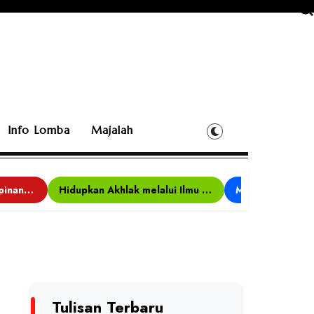
Info Lomba
Majalah
Bina Karakter, Kepemimpinan, dan Kemandirian, 117 Peserta Ikuti Alfaro Camp di MAN 1 Darussalam Ciamis
Hidupkan Akhlak melalui Ilmu yang Diamalkan
Tulisan Terbaru