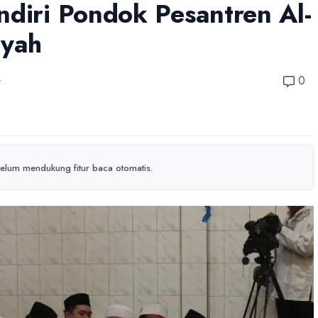
ndiri Pondok Pesantren Al-
yyah
4
0
elum mendukung fitur baca otomatis.