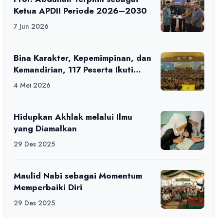
Ketua APDII Periode 2026–2030
7 Jun 2026
Bina Karakter, Kepemimpinan, dan
Kemandirian, 117 Peserta Ikuti
Alfaro Camp di MAN 1 Darussalam
4 Mei 2026
Ciamis
Hidupkan Akhlak melalui Ilmu
yang Diamalkan
29 Des 2025
Maulid Nabi sebagai Momentum
Memperbaiki Diri
29 Des 2025