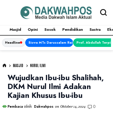
Masjid
Opini
Sosok
Pendidikan
Sastra
Ek
Headline
Siswa MTs Darussalam Raih Juara 1 dalam Porsen
Prof. Abdullah Terpi
MASJID
NURUL ILMI
Wujudkan Ibu-ibu Shalihah,
DKM Nurul Ilmi Adakan
Kajian Khusus Ibu-ibu
0
oleh
Pembaca
Dakwahpos
on
Oktober 14, 2024