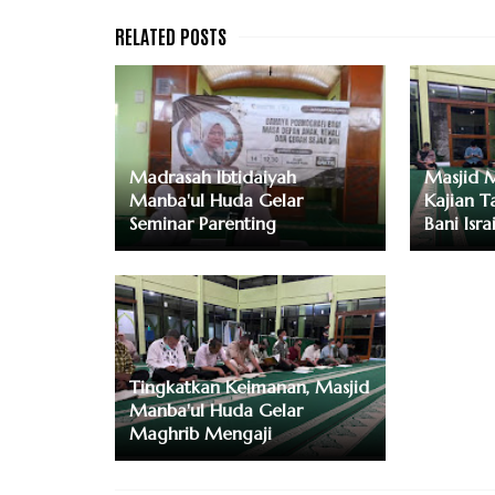
Madrasah Ibtidaiyah
Masjid 
Manba'ul Huda Gelar
Kajian T
Seminar Parenting
Bani Isr
Tingkatkan Keimanan, Masjid
Manba'ul Huda Gelar
Maghrib Mengaji