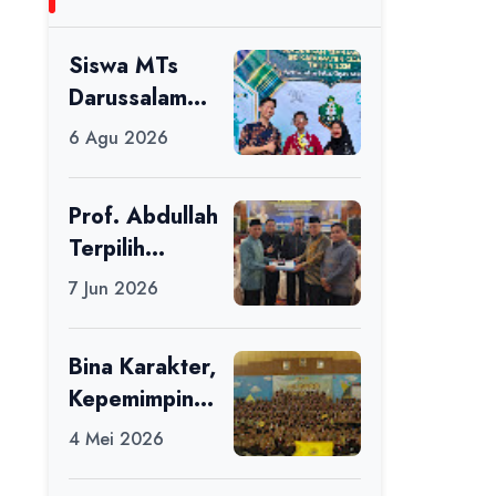
Siswa MTs
Darussalam
Raih Juara 1
6 Agu 2026
dalam Porseni
Tingkat
Prof. Abdullah
Kabupaten
Terpilih
Ciamis Tahun
sebagai Ketua
2026
7 Jun 2026
APDII Periode
2026–2030
Bina Karakter,
Kepemimpinan
, dan
4 Mei 2026
Kemandirian,
117 Peserta