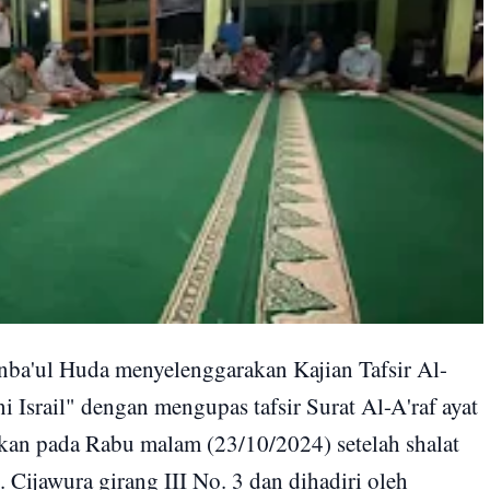
a'ul Huda menyelenggarakan Kajian Tafsir Al-
Israil" dengan mengupas tafsir Surat Al-A'raf ayat
akan pada Rabu malam (23/10/2024) setelah shalat
 Cijawura girang III No. 3 dan dihadiri oleh