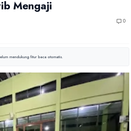
ib Mengaji
0
elum mendukung fitur baca otomatis.