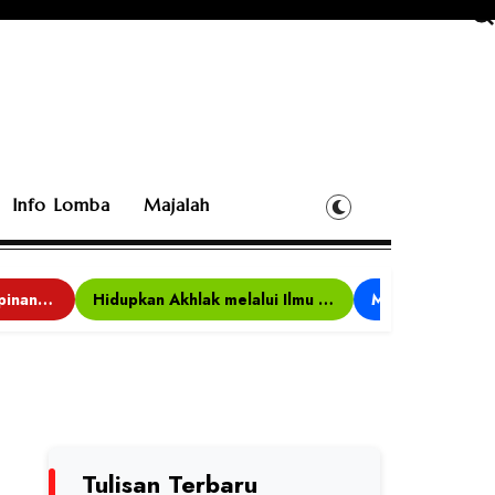
Info Lomba
Majalah
Bina Karakter, Kepemimpinan, dan Kemandirian, 117 Peserta Ikuti Alfaro Camp di MAN 1 Darussalam Ciamis
Hidupkan Akhlak melalui Ilmu yang Diamalkan
Tulisan Terbaru