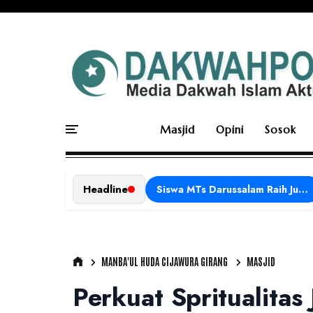
Masjid
Opini
Sosok
Headline
Siswa MTs Darussalam Raih Juara 1 dalam Porseni Tingkat Kabupaten Ciamis Tahun 2026
MANBA'UL HUDA CIJAWURA GIRANG
MASJID
Perkuat Spritualitas