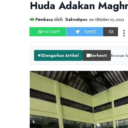
Huda Adakan Maghr
oleh
Pembaca
Dakwahpos
on
Oktober 27, 2024
WHATSAPP
TWEET
Dengarkan Artikel
Berhenti
Browser b