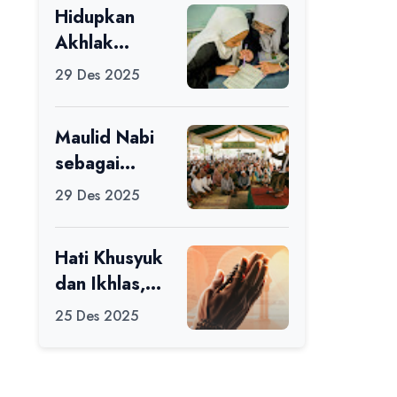
Hidupkan
Ikuti Alfaro
Akhlak
Camp di MAN
melalui Ilmu
1 Darussalam
29 Des 2025
yang
Ciamis
Diamalkan
Maulid Nabi
sebagai
Momentum
29 Des 2025
Memperbaiki
Diri
Hati Khusyuk
dan Ikhlas,
Jadi Esensi
25 Des 2025
Dalam Ibadah