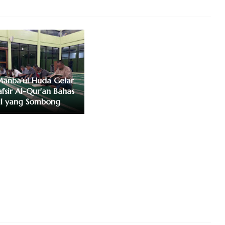
Manba'ul Huda Gelar
afsir Al-Qur'an Bahas
ail yang Sombong