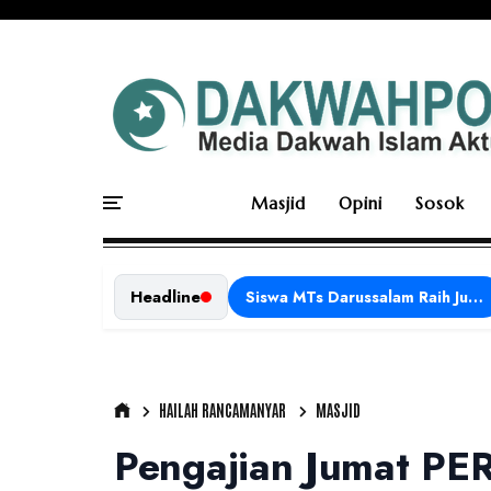
Masjid
Opini
Sosok
Headline
Siswa MTs Darussalam Raih Juara 1 dalam Porseni Tingkat Kabupaten Ciamis Tahun 2026
HAILAH RANCAMANYAR
MASJID
Pengajian Jumat PE