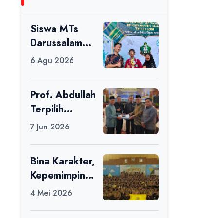
Siswa MTs
Darussalam
Raih Juara 1
6 Agu 2026
dalam Porseni
Tingkat
Prof. Abdullah
Kabupaten
Terpilih
Ciamis Tahun
sebagai Ketua
2026
7 Jun 2026
APDII Periode
2026–2030
Bina Karakter,
Kepemimpinan
, dan
4 Mei 2026
Kemandirian,
117 Peserta