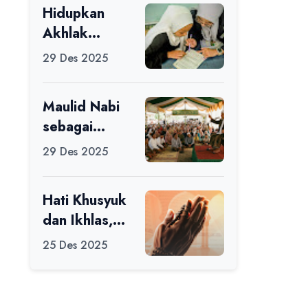
Hidupkan
Ikuti Alfaro
Akhlak
Camp di MAN
melalui Ilmu
1 Darussalam
29 Des 2025
yang
Ciamis
Diamalkan
Maulid Nabi
sebagai
Momentum
29 Des 2025
Memperbaiki
Diri
Hati Khusyuk
dan Ikhlas,
Jadi Esensi
25 Des 2025
Dalam Ibadah