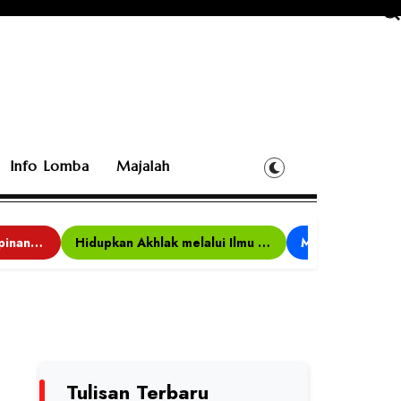
Info Lomba
Majalah
Bina Karakter, Kepemimpinan, dan Kemandirian, 117 Peserta Ikuti Alfaro Camp di MAN 1 Darussalam Ciamis
Hidupkan Akhlak melalui Ilmu yang Diamalkan
Tulisan Terbaru