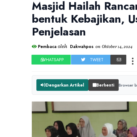
Masjid Hailah Ranc
bentuk Kebajikan, 
Penjelasan
oleh
Pembaca
Dakwahpos
on
Oktober 14, 2024
WHATSAPP
TWEET
Dengarkan Artikel
Berhenti
Browser b