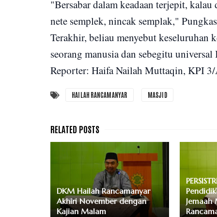
"Bersabar dalam keadaan terjepit, kalau 
nete semplek, nincak semplak," Pungkas
Terakhir, beliau menyebut keseluruhan k
seorang manusia dan sebegitu universal
Reporter: Haifa Nailah Muttaqin, KPI 3/
HAILAH RANCAMANYAR
MASJID
PERSISTR
DKM Hailah Rancamanyar
Pendidi
Akhiri November dengan
Jemaah M
Kajian Malam
Rancama