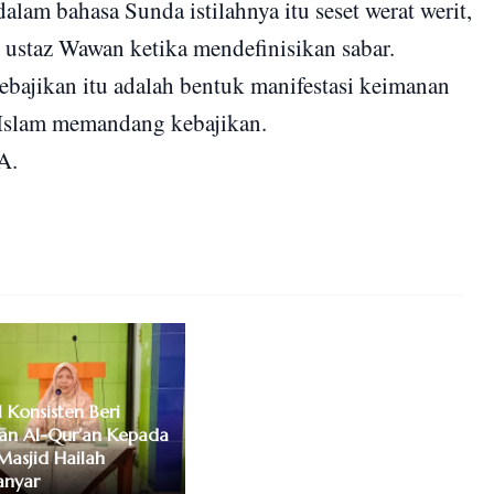
dalam bahasa Sunda istilahnya itu seset werat werit,
 ustaz Wawan ketika mendefinisikan sabar.
ebajikan itu adalah bentuk manifestasi keimanan
 Islam memandang kebajikan.
A.
I Konsisten Beri
kan Al-Qur’an Kepada
asjid Hailah
nyar