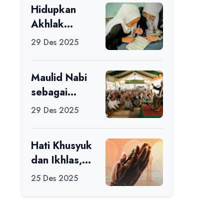
Hidupkan
Ikuti Alfaro
Akhlak
Camp di MAN
melalui Ilmu
1 Darussalam
29 Des 2025
yang
Ciamis
Diamalkan
Maulid Nabi
sebagai
Momentum
29 Des 2025
Memperbaiki
Diri
Hati Khusyuk
dan Ikhlas,
Jadi Esensi
25 Des 2025
Dalam Ibadah