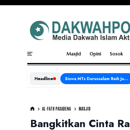
Masjid
Opini
Sosok
Headline
Siswa MTs Darussalam Raih Juara 1 dalam Porseni Tingkat Kabupaten Ciamis Tahun 2026
AL-FATH PASADENA
MASJID
Bangkitkan Cinta Ra