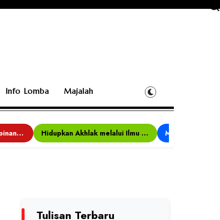
Info Lomba
Majalah
Bina Karakter, Kepemimpinan, dan Kemandirian, 117 Peserta Ikuti Alfaro Camp di MAN 1 Darussalam Ciamis
Hidupkan Akhlak melalui Ilmu yang Diamalkan
Tulisan Terbaru