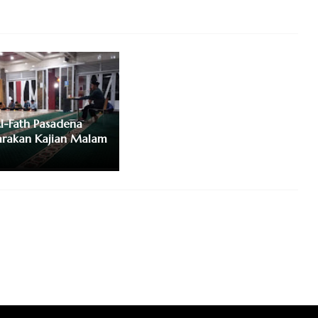
l-Fath Pasadena
arakan Kajian Malam