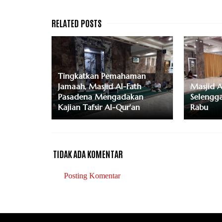
Tingkatkan Pemahaman
Jamaah, Masjid Al-Fath
Masjid A
Pasadena Mengadakan
Selengg
Kajian Tafsir Al-Qur'an
Rabu
TIDAK ADA KOMENTAR
Posting Komentar