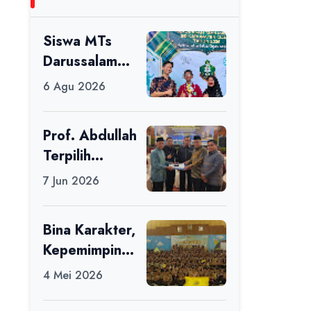
Siswa MTs
Darussalam
Raih Juara 1
6 Agu 2026
dalam Porseni
Tingkat
Prof. Abdullah
Kabupaten
Terpilih
Ciamis Tahun
sebagai Ketua
2026
7 Jun 2026
APDII Periode
2026–2030
Bina Karakter,
Kepemimpinan
, dan
4 Mei 2026
Kemandirian,
117 Peserta