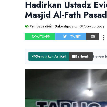
Hadirkan Ustadz Evie
Masjid Al-Fath Pasa
oleh
Pembaca
Dakwahpos
on
Oktober 20, 2024
WHATSAPP
TWEET
Dengarkan Artikel
Berhenti
Browser b