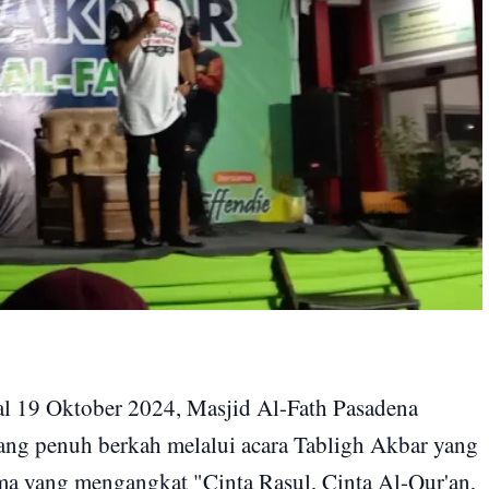
l 19 Oktober 2024, Masjid Al-Fath Pasadena
yang penuh berkah melalui acara Tabligh Akbar yang
ema yang mengangkat "Cinta Rasul, Cinta Al-Qur'an,