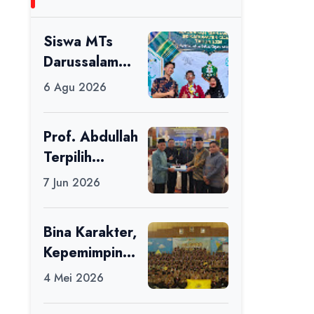
Siswa MTs
Darussalam
Raih Juara 1
6 Agu 2026
dalam Porseni
Tingkat
Prof. Abdullah
Kabupaten
Terpilih
Ciamis Tahun
sebagai Ketua
2026
7 Jun 2026
APDII Periode
2026–2030
Bina Karakter,
Kepemimpinan
, dan
4 Mei 2026
Kemandirian,
117 Peserta