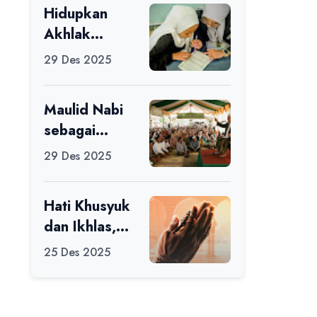
Hidupkan
Ikuti Alfaro
Akhlak
Camp di MAN
melalui Ilmu
1 Darussalam
29 Des 2025
yang
Ciamis
Diamalkan
Maulid Nabi
sebagai
Momentum
29 Des 2025
Memperbaiki
Diri
Hati Khusyuk
dan Ikhlas,
Jadi Esensi
25 Des 2025
Dalam Ibadah