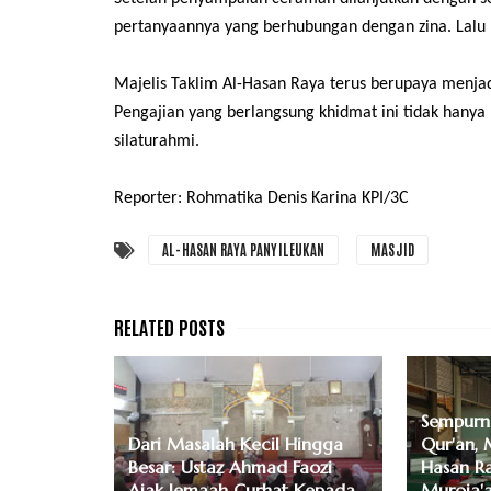
pertanyaannya yang berhubungan dengan zina. Lalu
Majelis Taklim Al-Hasan Raya terus berupaya men
Pengajian yang berlangsung khidmat ini tidak hany
silaturahmi.
Reporter: Rohmatika Denis Karina KPI/3C
AL-HASAN RAYA PANYILEUKAN
MASJID
Sempurn
Dari Masalah Kecil Hingga
Qur'an, 
Besar: Ustaz Ahmad Faozi
Hasan Ra
Ajak Jemaah Curhat Kepada
Muroja'a