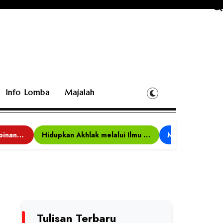
Info Lomba
Majalah
Bina Karakter, Kepemimpinan, dan Kemandirian, 117 Peserta Ikuti Alfaro Camp di MAN 1 Darussalam Ciamis
Hidupkan Akhlak melalui Ilmu yang Diamalkan
Tulisan Terbaru