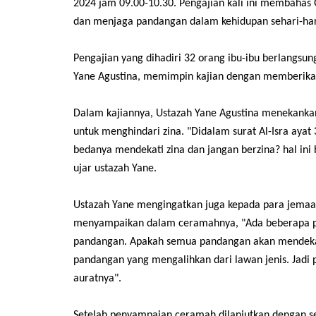
2024 jam 09.00-10.30. Pengajian kali ini membahas 
dan menjaga pandangan dalam kehidupan sehari-har
Pengajian yang dihadiri 32 orang ibu-ibu berlangsu
Yane Agustina, memimpin kajian dengan memberikan 
Dalam kajiannya, Ustazah Yane Agustina menekanka
untuk menghindari zina. "Didalam surat Al-Isra ayat 
bedanya mendekati zina dan jangan berzina? hal ini b
ujar ustazah Yane.
Ustazah Yane mengingatkan juga kepada para jemaah
menyampaikan dalam ceramahnya, "Ada beberapa pe
pandangan. Apakah semua pandangan akan mendekatk
pandangan yang mengalihkan dari lawan jenis. Jadi
auratnya".
Setelah penyampaian ceramah dilanjutkan dengan se