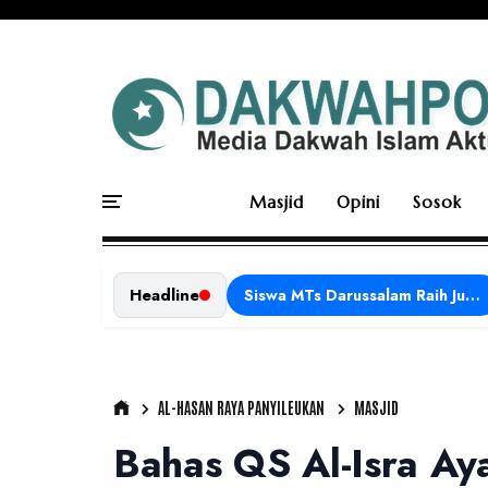
Masjid
Opini
Sosok
Headline
Siswa MTs Darussalam Raih Juara 1 dalam Porseni Tingkat Kabupaten Ciamis Tahun 2026
AL-HASAN RAYA PANYILEUKAN
MASJID
Bahas QS Al-Isra Aya