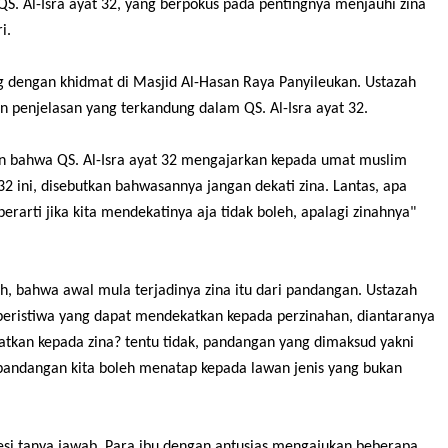
QS. Al-Isra ayat 32, yang berpokus pada pentingnya menjauhi zina
i.
ng dengan khidmat di Masjid Al-Hasan Raya Panyileukan. Ustazah
penjelasan yang terkandung dalam QS. Al-Isra ayat 32.
n bahwa QS. Al-Isra ayat 32 mengajarkan kepada umat muslim
32 ini, disebutkan bahwasannya jangan dekati zina. Lantas, apa
erarti jika kita mendekatinya aja tidak boleh, apalagi zinahnya"
, bahwa awal mula terjadinya zina itu dari pandangan. Ustazah
ristiwa yang dapat mendekatkan kepada perzinahan, diantaranya
an kepada zina? tentu tidak, pandangan yang dimaksud yakni
 pandangan kita boleh menatap kepada lawan jenis yang bukan
si tanya jawab. Para ibu dengan antusias mengajukan beberapa