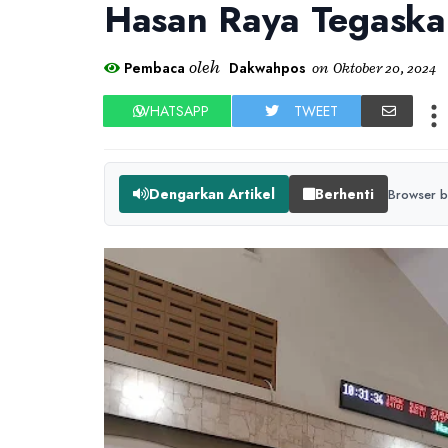
Hasan Raya Tegaskan
oleh
Pembaca
Dakwahpos
on
Oktober 20, 2024
WHATSAPP
TWEET
Dengarkan Artikel
Berhenti
Browser b