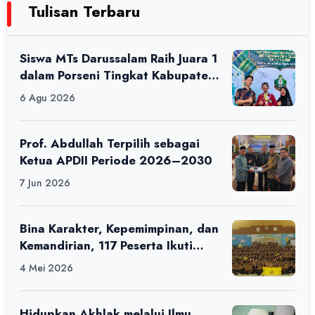
Tulisan Terbaru
Siswa MTs Darussalam Raih Juara 1
dalam Porseni Tingkat Kabupaten
Ciamis Tahun 2026
6 Agu 2026
Prof. Abdullah Terpilih sebagai
Ketua APDII Periode 2026–2030
7 Jun 2026
Bina Karakter, Kepemimpinan, dan
Kemandirian, 117 Peserta Ikuti
Alfaro Camp di MAN 1 Darussalam
4 Mei 2026
Ciamis
Hidupkan Akhlak melalui Ilmu