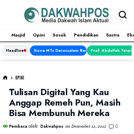
Masjid
Opini
Sosok
Pendidikan
Sastra
Ek
Headline
Siswa MTs Darussalam Raih Juara 1 dalam Porsen
Prof. Abdullah Terpi
OPINI
Tulisan Digital Yang Kau
Anggap Remeh Pun, Masih
Bisa Membunuh Mereka
0
oleh
Pembaca
Dakwahpos
on
Desember 22, 2022