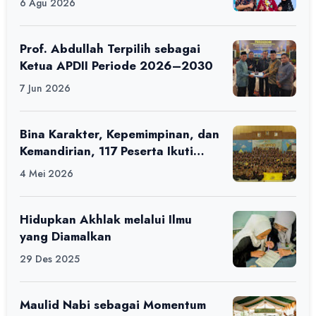
6 Agu 2026
Prof. Abdullah Terpilih sebagai
Ketua APDII Periode 2026–2030
7 Jun 2026
Bina Karakter, Kepemimpinan, dan
Kemandirian, 117 Peserta Ikuti
Alfaro Camp di MAN 1 Darussalam
4 Mei 2026
Ciamis
Hidupkan Akhlak melalui Ilmu
yang Diamalkan
29 Des 2025
Maulid Nabi sebagai Momentum