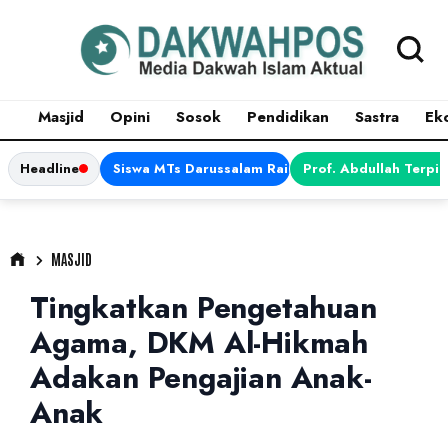
Masjid
Opini
Sosok
Pendidikan
Sastra
Ek
Headline
Siswa MTs Darussalam Raih Juara 1 dalam Porsen
Prof. Abdullah Terpi
MASJID
Tingkatkan Pengetahuan
Agama, DKM Al-Hikmah
Adakan Pengajian Anak-
Anak