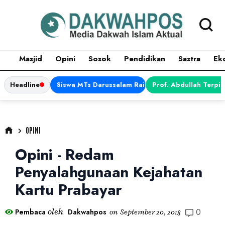
Masjid
Opini
Sosok
Pendidikan
Sastra
Ek
Headline
Siswa MTs Darussalam Raih Juara 1 dalam Porsen
Prof. Abdullah Terpi
OPINI
Opini - Redam
Penyalahgunaan Kejahatan
Kartu Prabayar
0
oleh
Pembaca
Dakwahpos
on
September 20, 2018