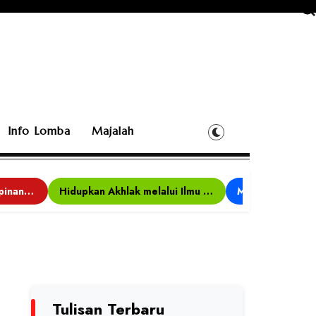
Info Lomba
Majalah
Bina Karakter, Kepemimpinan, dan Kemandirian, 117 Peserta Ikuti Alfaro Camp di MAN 1 Darussalam Ciamis
Hidupkan Akhlak melalui Ilmu yang Diamalkan
Tulisan Terbaru