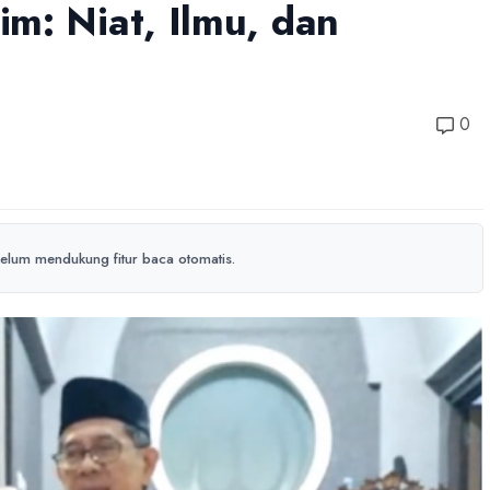
m: Niat, Ilmu, dan
0
elum mendukung fitur baca otomatis.