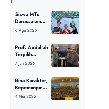
Siswa MTs
Darussalam
Raih Juara 1
6 Agu 2026
dalam Porseni
Tingkat
Prof. Abdullah
Kabupaten
Terpilih
Ciamis Tahun
sebagai Ketua
2026
7 Jun 2026
APDII Periode
2026–2030
Bina Karakter,
Kepemimpinan
, dan
4 Mei 2026
Kemandirian,
117 Peserta