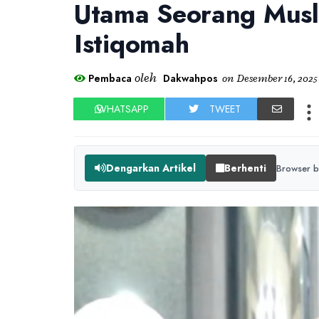
Utama Seorang Musli
Istiqomah
oleh
Pembaca
Dakwahpos
on
Desember 16, 2025
WHATSAPP
TWEET
Dengarkan Artikel
Berhenti
Browser b