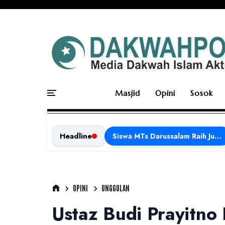
Masjid
Opini
Sosok
Headline
Siswa MTs Darussalam Raih Juara 1 dalam Porseni Tingkat Kabupaten Ciamis Tahun 2026
OPINI
UNGGULAN
Ustaz Budi Prayitno 