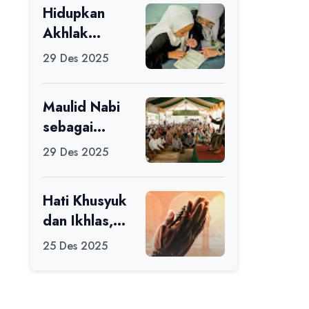
Hidupkan
Ikuti Alfaro
Akhlak
Camp di MAN
melalui Ilmu
1 Darussalam
29 Des 2025
yang
Ciamis
Diamalkan
Maulid Nabi
sebagai
Momentum
29 Des 2025
Memperbaiki
Diri
Hati Khusyuk
dan Ikhlas,
Jadi Esensi
25 Des 2025
Dalam Ibadah