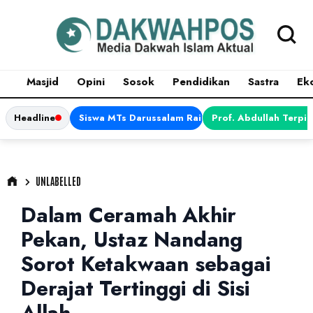
Masjid
Opini
Sosok
Pendidikan
Sastra
Ek
Headline
Siswa MTs Darussalam Raih Juara 1 dalam Porsen
Prof. Abdullah Terpi
UNLABELLED
Dalam Ceramah Akhir
Pekan, Ustaz Nandang
Sorot Ketakwaan sebagai
Derajat Tertinggi di Sisi
Allah