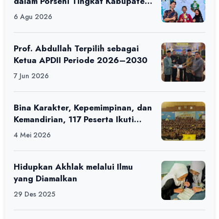
dalam Porseni Tingkat Kabupaten
Ciamis Tahun 2026
6 Agu 2026
Prof. Abdullah Terpilih sebagai
Ketua APDII Periode 2026–2030
7 Jun 2026
Bina Karakter, Kepemimpinan, dan
Kemandirian, 117 Peserta Ikuti
Alfaro Camp di MAN 1 Darussalam
4 Mei 2026
Ciamis
Hidupkan Akhlak melalui Ilmu
yang Diamalkan
29 Des 2025