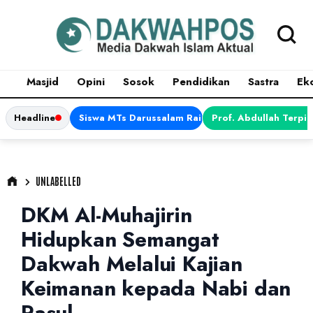
Masjid
Opini
Sosok
Pendidikan
Sastra
Ek
Headline
Siswa MTs Darussalam Raih Juara 1 dalam Porsen
Prof. Abdullah Terpi
UNLABELLED
DKM Al-Muhajirin
Hidupkan Semangat
Dakwah Melalui Kajian
Keimanan kepada Nabi dan
Rasul