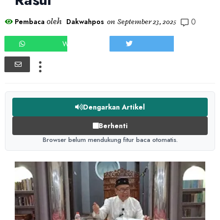
0
oleh
Pembaca
Dakwahpos
on
September 23, 2025
WHATSAPP
TWEET
Dengarkan Artikel
Berhenti
Browser belum mendukung fitur baca otomatis.