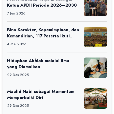
Ketua APDII Periode 2026–2030
7 Jun 2026
Bina Karakter, Kepemimpinan, dan
Kemandirian, 117 Peserta Ikuti
Alfaro Camp di MAN 1 Darussalam
4 Mei 2026
Ciamis
Hidupkan Akhlak melalui Ilmu
yang Diamalkan
29 Des 2025
Maulid Nabi sebagai Momentum
Memperbaiki Diri
29 Des 2025