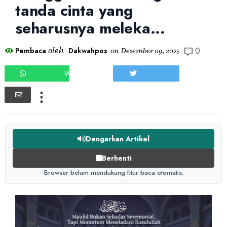
tanda cinta yang
seharusnya meleka...
0
oleh
Pembaca
Dakwahpos
on
Desember 09, 2025
WHATSAPP
TWEET
Dengarkan Artikel
Berhenti
Browser belum mendukung fitur baca otomatis.