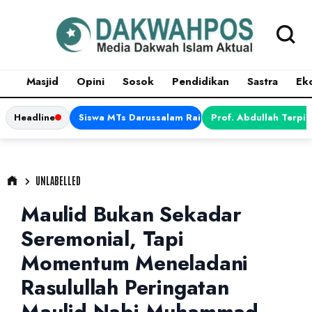
Masjid
Opini
Sosok
Pendidikan
Sastra
Ek
Headline
Siswa MTs Darussalam Raih Juara 1 dalam Porsen
Prof. Abdullah Terpi
UNLABELLED
Maulid Bukan Sekadar
Seremonial, Tapi
Momentum Meneladani
Rasulullah Peringatan
Maulid Nabi Muhammad