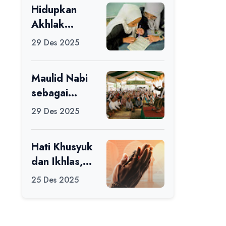
Hidupkan
Ikuti Alfaro
Akhlak
Camp di MAN
melalui Ilmu
1 Darussalam
29 Des 2025
yang
Ciamis
Diamalkan
Maulid Nabi
sebagai
Momentum
29 Des 2025
Memperbaiki
Diri
Hati Khusyuk
dan Ikhlas,
Jadi Esensi
25 Des 2025
Dalam Ibadah