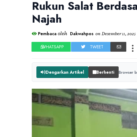
Rukun Salat Berdasa
Najah
oleh
Pembaca
Dakwahpos
on
Desember 11, 2025
WHATSAPP
TWEET
Dengarkan Artikel
Berhenti
Browser b