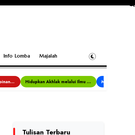
Info Lomba
Majalah
Bina Karakter, Kepemimpinan, dan Kemandirian, 117 Peserta Ikuti Alfaro Camp di MAN 1 Darussalam Ciamis
Hidupkan Akhlak melalui Ilmu yang Diamalkan
Tulisan Terbaru