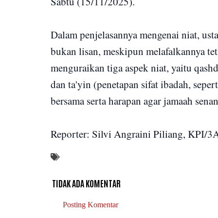
Sabtu (15/11/2025).
Dalam penjelasannya mengenai niat, ust
bukan lisan, meskipun melafalkannya tet
menguraikan tiga aspek niat, yaitu qashd
dan ta'yin (penetapan sifat ibadah, sepe
bersama serta harapan agar jamaah sena
Reporter: Silvi Angraini Piliang, KPI/3
TIDAK ADA KOMENTAR
Posting Komentar