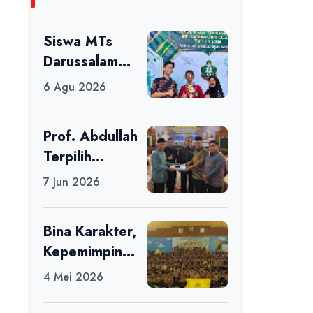
Siswa MTs
Darussalam
Raih Juara 1
6 Agu 2026
dalam Porseni
Tingkat
Prof. Abdullah
Kabupaten
Terpilih
Ciamis Tahun
sebagai Ketua
2026
7 Jun 2026
APDII Periode
2026–2030
Bina Karakter,
Kepemimpinan
, dan
4 Mei 2026
Kemandirian,
117 Peserta