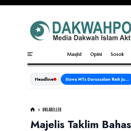
Masjid
Opini
Sosok
Headline
Siswa MTs Darussalam Raih Juara 1 dalam Porseni Tingkat Kabupaten Ciamis Tahun 2026
UNLABELLED
Majelis Taklim Baha