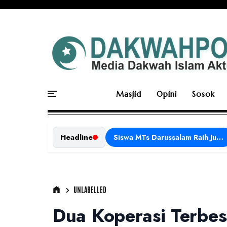
Masjid
Opini
Sosok
Headline
Siswa MTs Darussalam Raih Juara 1 dalam Porseni Tingkat Kabupaten Ciamis Tahun 2026
UNLABELLED
Dua Koperasi Terbe