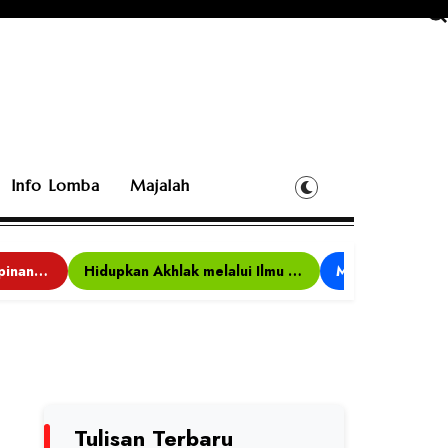
Info Lomba
Majalah
Bina Karakter, Kepemimpinan, dan Kemandirian, 117 Peserta Ikuti Alfaro Camp di MAN 1 Darussalam Ciamis
Hidupkan Akhlak melalui Ilmu yang Diamalkan
Tulisan Terbaru