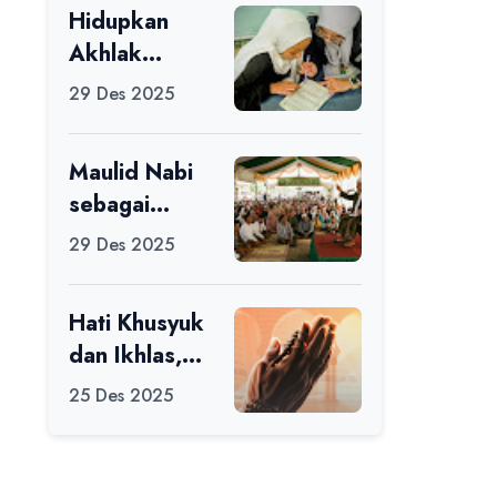
Hidupkan
Ikuti Alfaro
Akhlak
Camp di MAN
melalui Ilmu
1 Darussalam
29 Des 2025
yang
Ciamis
Diamalkan
Maulid Nabi
sebagai
Momentum
29 Des 2025
Memperbaiki
Diri
Hati Khusyuk
dan Ikhlas,
Jadi Esensi
25 Des 2025
Dalam Ibadah