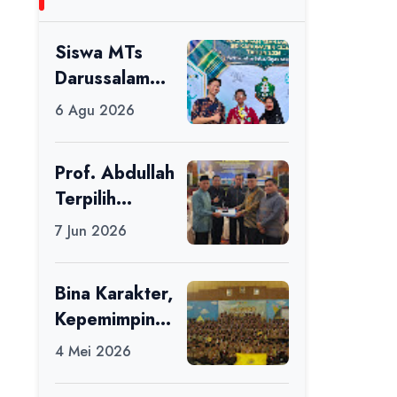
Siswa MTs
Darussalam
Raih Juara 1
6 Agu 2026
dalam Porseni
Tingkat
Prof. Abdullah
Kabupaten
Terpilih
Ciamis Tahun
sebagai Ketua
2026
7 Jun 2026
APDII Periode
2026–2030
Bina Karakter,
Kepemimpinan
, dan
4 Mei 2026
Kemandirian,
117 Peserta