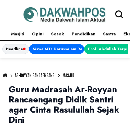
Masjid
Opini
Sosok
Pendidikan
Sastra
Ek
Headline
Siswa MTs Darussalam Raih Juara 1 dalam Porsen
Prof. Abdullah Terpi
AR-ROYYAN RANCAENGANG
MASJID
Guru Madrasah Ar-Royyan
Rancaengang Didik Santri
agar Cinta Rasulullah Sejak
Dini