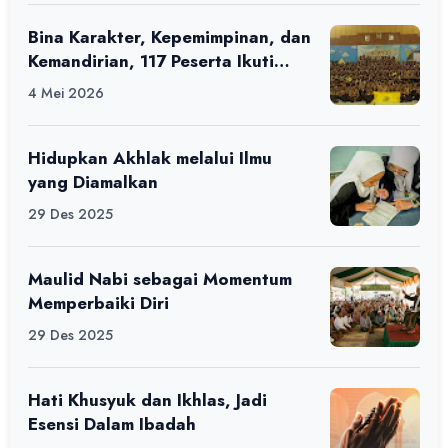
Bina Karakter, Kepemimpinan, dan
Kemandirian, 117 Peserta Ikuti
Alfaro Camp di MAN 1 Darussalam
4 Mei 2026
Ciamis
Hidupkan Akhlak melalui Ilmu
yang Diamalkan
29 Des 2025
Maulid Nabi sebagai Momentum
Memperbaiki Diri
29 Des 2025
Hati Khusyuk dan Ikhlas, Jadi
Esensi Dalam Ibadah