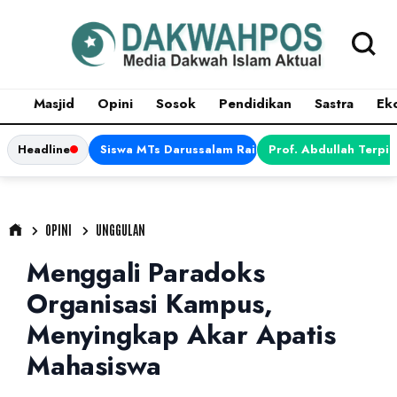
Masjid
Opini
Sosok
Pendidikan
Sastra
Ek
Headline
Siswa MTs Darussalam Raih Juara 1 dalam Porsen
Prof. Abdullah Terpi
OPINI
UNGGULAN
Menggali Paradoks
Organisasi Kampus,
Menyingkap Akar Apatis
Mahasiswa